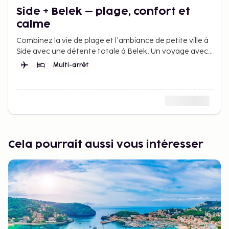
Side + Belek – plage, confort et
calme
Combinez la vie de plage et l'ambiance de petite ville à
Side avec une détente totale à Belek. Un voyage avec
confort, rythme tranquille et plus de vacances.
Multi-arrêt
Cela pourrait aussi vous intéresser