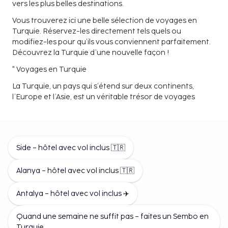
vers les plus belles destinations.
Vous trouverez ici une belle sélection de voyages en
Turquie. Réservez-les directement tels quels ou
modifiez-les pour qu’ils vous conviennent parfaitement.
Découvrez la Turquie d’une nouvelle façon !
" Voyages en Turquie
La Turquie, un pays qui s’étend sur deux continents,
l’Europe et l’Asie, est un véritable trésor de voyages
offrant une combinaison imbattable d’histoire, de
culture, de beauté naturelle et de confort moderne.
Découvrez pourquoi la Turquie est la destination de
votre prochain voyage de rêve.
Side – hôtel avec vol inclus 🇹🇷
Créez votre propre voyage
Alanya – hôtel avec vol inclus 🇹🇷
Avec nous, vous pouvez composer votre voyage en
Turquie de manière à ce qu’il vous corresponde
Antalya – hôtel avec vol inclus ✈️
parfaitement – que vous choisissiez de voyager en
voiture ou en avion, et de réserver un ou plusieurs hôtels
ou maisons de vacances.
Quand une semaine ne suffit pas – faites un Sembo en
Turquie