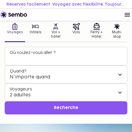
Réservez facilement. Voyagez avec flexibilité. Toujours au meilleur prix.
Voyages
Hôtels
Vol +
Vols
Ferry +
Multi-
hôtel
Hôtel
stop
Où voulez-vous aller ?
Quand?
N'importe quand
Voyageurs
2 adultes
Recherche