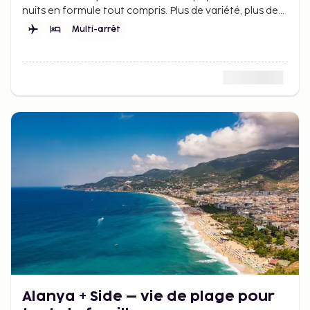
nuits en formule tout compris. Plus de variété, plus de
vacances et plus de voyage pour votre argent.
Multi-arrêt
Alanya + Side – vie de plage pour