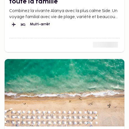
toute la famille
Combinez la vivante Alanya avec la plus calme Side. Un
voyage familial avec vie de plage, variété et beaucoup
de temps pour profiter ensemble.
Multi-arrêt