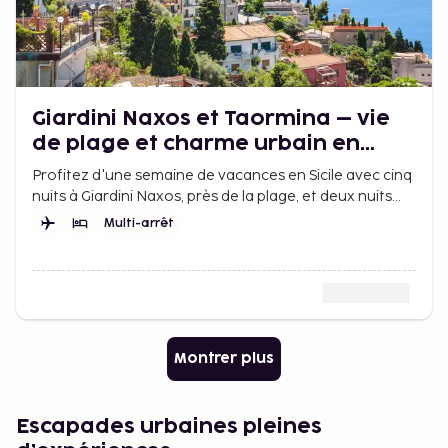
Giardini Naxos et Taormina – vie
de plage et charme urbain en
Sicile
Profitez d'une semaine de vacances en Sicile avec cinq
nuits à Giardini Naxos, près de la plage, et deux nuits
dans la ville historique de Taormina.
Multi-arrêt
Montrer plus
Escapades urbaines pleines