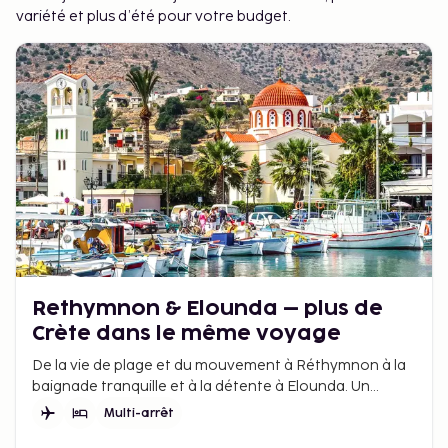
variété et plus d’été pour votre budget.
Rethymnon & Elounda – plus de
Crète dans le même voyage
De la vie de plage et du mouvement à Réthymnon à la
baignade tranquille et à la détente à Elounda. Un
voyage qui offre plus de Crète.
Multi-arrêt