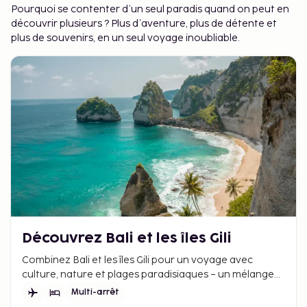
Pourquoi se contenter d’un seul paradis quand on peut en
découvrir plusieurs ? Plus d’aventure, plus de détente et
plus de souvenirs, en un seul voyage inoubliable.
Découvrez Bali et les îles Gili
Combinez Bali et les îles Gili pour un voyage avec
culture, nature et plages paradisiaques – un mélange
parfait d'expériences et de détente.
Multi-arrêt