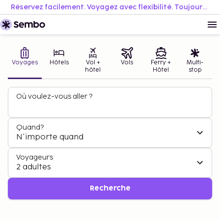
Réservez facilement. Voyagez avec flexibilité. Toujours au meilleur prix.
Voyages
Hôtels
Vol +
Vols
Ferry +
Multi-
hôtel
Hôtel
stop
Où voulez-vous aller ?
Quand?
N'importe quand
Planifiez votre été
Les meilleurs voyages d’été ☀️
Voyageurs
2 adultes
Découvrez nos offres d’été
Recherche