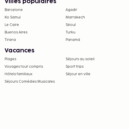
Villes populaires
Barcelone
Agadir
Ko Samui
Marrakech
Le Caire
Séoul
Buenos Aires
Turku
Tirana
Panamá
Vacances
Plages
Séjours au soleil
Voyages tout compris
Sport trips
Hôtels familiaux
Séjour en ville
Séjours Comédies Musicales