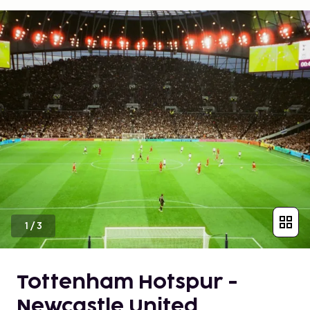
1
/
3
Tottenham Hotspur -
Newcastle United