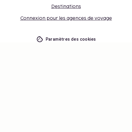
Destinations
Connexion pour les agences de voyage
Paramètres des cookies
Ne manquez rien – recevez les
dernières nouvelles
Restez informé avec nous! Découvrez des idées de
voyage, des conseils utiles et des offres exclusives.
S'abonner
©
2026
Stena Line Travel Group AB