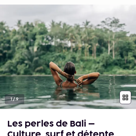
1
/
9
Les perles de Bali –
Culture, surf et détente