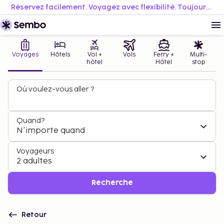
Réservez facilement. Voyagez avec flexibilité. Toujours au meilleur prix.
Voyages
Hôtels
Vol +
Vols
Ferry +
Multi-
hôtel
Hôtel
stop
Où voulez-vous aller ?
Quand?
N'importe quand
Voyageurs
2 adultes
Recherche
Retour