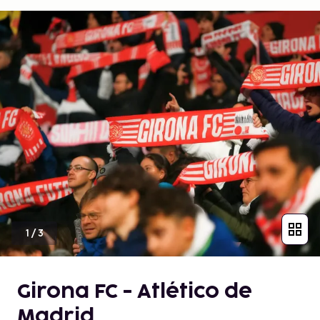
1
/
3
Girona FC - Atlético de
Madrid