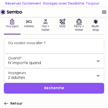
Réservez facilement. Voyagez avec flexibilité. Toujours au meilleur prix.
Voyages
Hôtels
Vol +
Vols
Ferry +
Multi-
hôtel
Hôtel
stop
Où voulez-vous aller ?
Quand?
N'importe quand
Voyageurs
2 adultes
Recherche
Retour