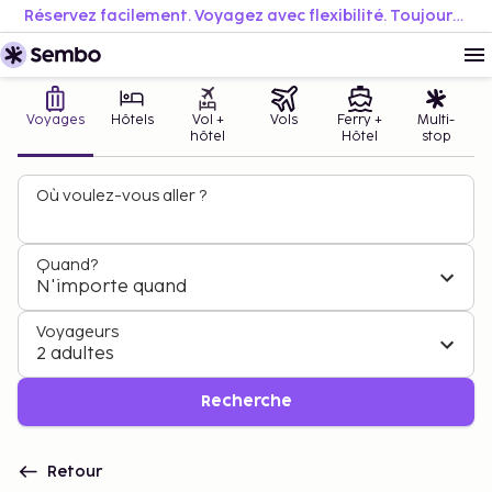
Réservez facilement. Voyagez avec flexibilité. Toujours au meilleur prix.
Voyages
Hôtels
Vol +
Vols
Ferry +
Multi-
hôtel
Hôtel
stop
Où voulez-vous aller ?
Quand?
N'importe quand
Voyageurs
2 adultes
Recherche
Retour