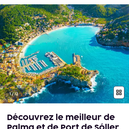
1
/
12
Découvrez le meilleur de
Palma et de Port de Sóller,