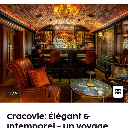
1
/
9
Cracovie: Élégant &
Intemporel - un voyage