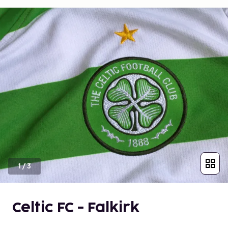
1
/
3
Celtic FC - Falkirk