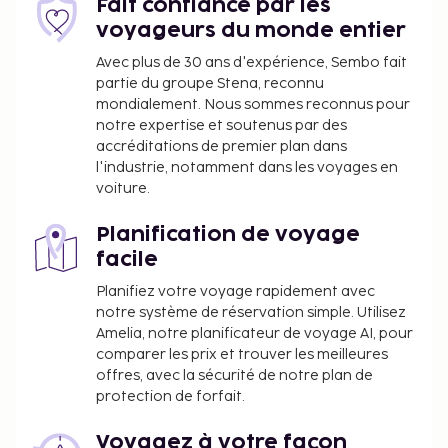
Fait confiance par les
La liste ci-dessus peut ne pas être exhaustive. Les
voyageurs du monde entier
frais et acomptes peuvent être mentionnés hors
taxe et sont soumis à modification.
Avec plus de 30 ans d'expérience, Sembo fait
partie du groupe Stena, reconnu
L’hébergement est gratuit pour les enfants qui
mondialement. Nous sommes reconnus pour
occupent la même chambre que leurs parents
notre expertise et soutenus par des
ou tuteurs et qui utilisent la literie en place.
accréditations de premier plan dans
Modes de paiement sans espèces disponibles
l'industrie, notamment dans les voyages en
pour toutes les transactions.
voiture.
Planification de voyage
facile
Planifiez votre voyage rapidement avec
notre système de réservation simple. Utilisez
Amelia, notre planificateur de voyage AI, pour
comparer les prix et trouver les meilleures
offres, avec la sécurité de notre plan de
protection de forfait.
Voyagez à votre façon