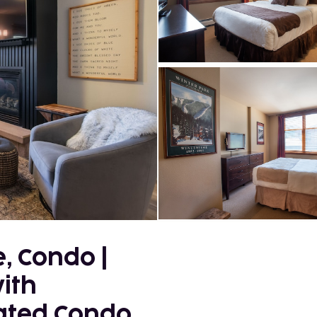
, Condo |
with
Rated Condo