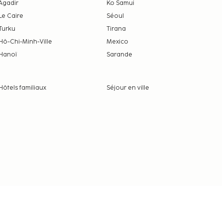
Agadir
Ko Samui
Le Caire
Séoul
Turku
Tirana
Hô-Chi-Minh-Ville
Mexico
Hanoï
Sarande
Hôtels familiaux
Séjour en ville