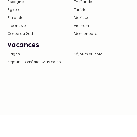
La liste ci-dessus peut ne pas être exhaustive. Les
Espagne
Thaïlande
peuvent être mentionnés hors taxe et sont soumis
Égypte
Tunisie
Finlande
Mexique
L’hébergement est gratuit pour les enfants q
chambre que leurs parents ou tuteurs et qui util
Indonésie
Vietnam
Modes de paiement sans espèces disponibles 
Corée du Sud
Monténégro
transactions.
Vacances
Plages
Séjours au soleil
Séjours Comédies Musicales