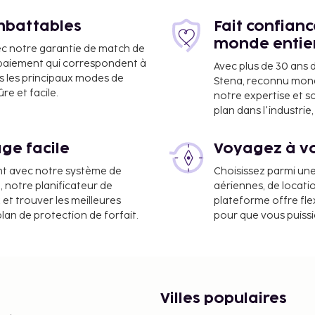
imbattables
Fait confian
monde entie
ec notre garantie de match de
e paiement qui correspondent à
Avec plus de 30 ans 
s les principaux modes de
Stena, reconnu mon
e et facile.
notre expertise et s
plan dans l'industri
ge facile
Voyagez à vo
ont :
nt avec notre système de
Choisissez parmi un
litan) - 116,8 km
a, notre planificateur de
aériennes, de locati
m
 et trouver les meilleures
plateforme offre flex
plan de protection de forfait.
pour que vous puiss
sponible dans l'enceinte
meurs offre un service
imité et de la descente
par jour
Villes populaires