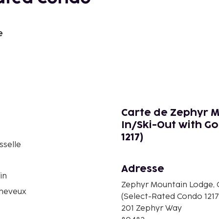
e
Carte de Zephyr M
In/Ski-Out with G
1217)
sselle
Adresse
in
Zephyr Mountain Lodge, C
heveux
(Select-Rated Condo 1217
201 Zephyr Way