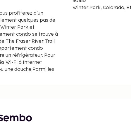
80482
Winter Park, Colorado, É
ous profiterez d'un
eulement quelques pas de
 Winter Park et
 The Fraser River Trail.
appartement condo
re un réfrigérateur. Pour
ès Wi-Fi à Internet
 ou une douche.Parmi les
ou une bouilloire et une
dixième de kilomètre près
 Sembo