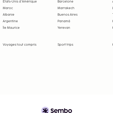
 frais et acomptes
États-Unis d'Amérique
Barcelone
 à modification.
Maroc
Marrakech
Albanie
Buenos Aires
ui occupent la même
isent la literie en place.
Argentine
Panamá
pour toutes les
Île Maurice
Yerevan
Voyages tout compris
Sport trips