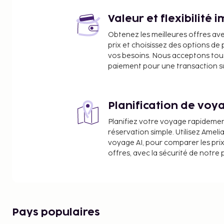
Entrée occidentale du tunnel Moffat - 0,3 km
Mount Maury Carpet - 0,5 km
Valeur et flexibilité 
Gemini Express - 0,5 km
Obtenez les meilleures offres av
Comet Magic Carpet - 0,6 km
prix et choisissez des options d
Meteor Magic Carpet - 0,6 km
vos besoins. Nous acceptons tou
Remontée mécanique Village Cabriolet - 0,7 km
paiement pour une transaction sûr
Remontée mécanique Discovery - 1,8 km
Remontée mécanique Prospector Express - 2 km
Remontée mécanique Eskimo Express - 2 km
Planification de voya
Les aéroports les plus proches de l'hébergement s
Planifiez votre voyage rapideme
Broomfield, Colorado (BJC-Rocky Mountain Metropo
réservation simple. Utilisez Ameli
Aéroport international de Denver (DEN) - 144,4 k
voyage AI, pour comparer les prix
offres, avec la sécurité de notre 
Un parking payant sans service de voiturier est di
de l'hébergement. Cet appartement condo non-fu
de location de skis sur place, du snowboard à prox
en snowtube à proximité.
Frais pour le parking en libre-service : 30 USD 
Pays populaires