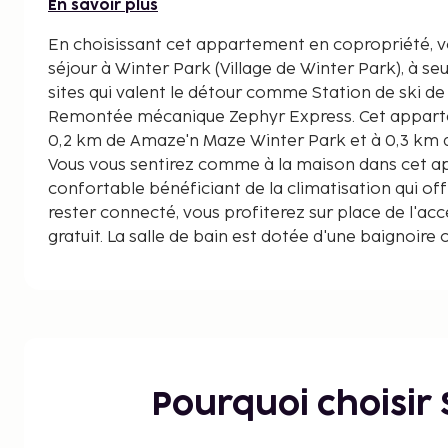
En savoir plus
En choisissant cet appartement en copropriété, v
séjour à Winter Park (Village de Winter Park), à s
sites qui valent le détour comme Station de ski de
Remontée mécanique Zephyr Express. Cet appartement condo se trouve à
0,2 km de Amaze'n Maze Winter Park et à 0,3 km de
Vous vous sentirez comme à la maison dans cet 
confortable bénéficiant de la climatisation qui off
rester connecté, vous profiterez sur place de l'acc
gratuit. La salle de bain est dotée d'une baignoire
petits plus, vous trouverez sur place une cafetière 
machine à laver. Les distances sont affichées au 
Station de ski de Winter Park - 0,1 km
Remontée mécanique Zephyr Express - 0,2 km
Amaze'n Maze Winter Park - 0,2 km
Remontée mécanique Arrow - 0,3 km
Pourquoi choisir
The Fraser River Trail - 0,3 km
Parc pour cyclistes Trestle Bike Park - 0,3 km