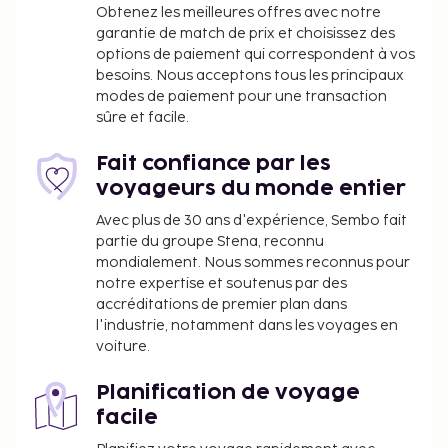
Wi-Fi à Internet gratuit et un service de
Obtenez les meilleures offres avec notre
conciergerie. Lors de votre séjour dans cet hôtel,
garantie de match de prix et choisissez des
vous pourrez prendre vos repas dans votre
options de paiement qui correspondent à vos
chambre grâce au service d'étage (horaires limités).
besoins. Nous acceptons tous les principaux
modes de paiement pour une transaction
Pour que vous puissiez faire connaissance avec les
sûre et facile.
autres convives, l'hébergement vous invite à
participer à une réception gratuite organisée tous
Fait confiance par les
les jours.
voyageurs du monde entier
Avec plus de 30 ans d'expérience, Sembo fait
partie du groupe Stena, reconnu
mondialement. Nous sommes reconnus pour
notre expertise et soutenus par des
accréditations de premier plan dans
l'industrie, notamment dans les voyages en
voiture.
Planification de voyage
facile