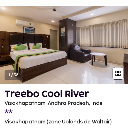
1
/
36
Treebo Cool River
Visakhapatnam, Andhra Pradesh, Inde
Visakhapatnam (zone Uplands de Waltair)