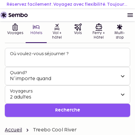
Réservez facilement. Voyagez avec flexibilité. Toujours au meilleur prix.
Voyages
Hôtels
Vol +
Vols
Ferry +
Multi-
hôtel
Hôtel
stop
Où voulez-vous séjourner ?
Quand?
N'importe quand
Voyageurs
2 adultes
Recherche
Accueil
Treebo Cool River