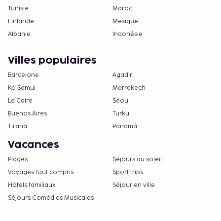
Tunisie
Maroc
Finlande
Mexique
Albanie
Indonésie
Villes populaires
Barcelone
Agadir
Ko Samui
Marrakech
Le Caire
Séoul
Buenos Aires
Turku
Tirana
Panamá
Vacances
Plages
Séjours au soleil
Voyages tout compris
Sport trips
Hôtels familiaux
Séjour en ville
Séjours Comédies Musicales