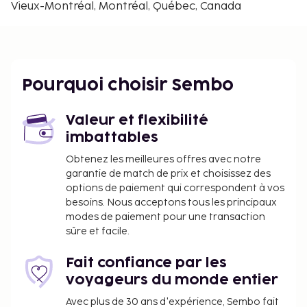
Centre des sciences de Montréal - 0,4 km
Vieux-Montréal, Montréal, Québec, Canada
Palais de Justice - 0,4 km
Montréal souterrain - 0,4 km
Palais des Congrès de Montréal - 0,4 km
Place Jacques-Cartier - 0,5 km
Pourquoi choisir Sembo
Marché Bonsecours - 0,6 km
Site historique national du Canal-de-Lachine - 0,6
km
Valeur et flexibilité
Place Jean-Paul Riopelle - 0,7 km
imbattables
Les aéroports les plus proches de l'hébergement
Obtenez les meilleures offres avec notre
sont :
garantie de match de prix et choisissez des
options de paiement qui correspondent à vos
Aéroport métropolitain de Montréal (YHU) - 16,7 km
besoins. Nous acceptons tous les principaux
Aéroport international Pierre Elliott Trudeau (YUL) -
modes de paiement pour une transaction
20,2 km
sûre et facile.
Les équipements et services proposés incluent un
service d'arrivée express, un service de départ
Fait confiance par les
express et un personnel polyglotte. Profitez des
voyageurs du monde entier
nombreux équipements et services qui
Avec plus de 30 ans d'expérience, Sembo fait