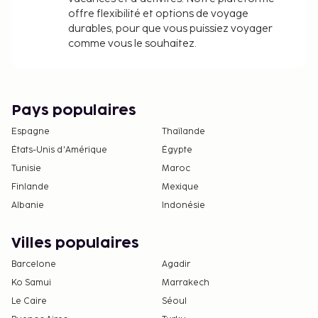
certaines fêtes ou événements particuliers tels
offre flexibilité et options de voyage
que les enterrements de vie de jeune fille et de
durables, pour que vous puissiez voyager
garçon.
comme vous le souhaitez.
Les enfants de moins de 18 ans ne sont pas
admis dans cet hébergement réservé aux
adultes.
Pays populaires
Espagne
Thaïlande
États-Unis d'Amérique
Égypte
Tunisie
Maroc
Finlande
Mexique
Albanie
Indonésie
Villes populaires
Barcelone
Agadir
Ko Samui
Marrakech
Le Caire
Séoul