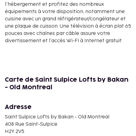
l'hébergement et profitez des nombreux
équipements à votre disposition, notamment une
cuisine avec un grand réfrigérateur/congélateur et
une plaque de cuisson. Une télévision à écran plat 65
pouces avec chaînes par câble assure votre
divertissement et l'accès Wi-Fi à Internet gratuit
vous permet de rester en contact avec le reste du
monde. Les prestations offertes par l'hébergement
incluent un bureau et un coin salon séparé. Les
distances sont affichées au dixième de kilomètre
près
Carte de Saint Sulpice Lofts by Bakan
Rue Saint-Paul - 0,1 km
- Old Montreal
Fleuve Saint-Laurent - 0,1 km
Basilique Notre-Dame - 0,1 km
Adresse
Place d’Armes - 0,2 km
Boulevard Saint-Laurent - 0,2 km
Saint Sulpice Lofts by Bakan - Old Montreal
Rue St-Jacques - 0,3 km
408 Rue Saint-Sulpice
Vieux-Port de Montréal - 0,3 km
H2Y 2V5