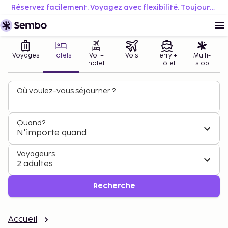
Réservez facilement. Voyagez avec flexibilité. Toujours au meilleur prix.
Voyages
Hôtels
Vol +
Vols
Ferry +
Multi-
hôtel
Hôtel
stop
Où voulez-vous séjourner ?
Quand?
N'importe quand
Voyageurs
2 adultes
Recherche
Accueil