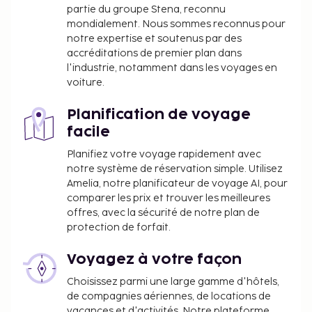
caractérisent l'hébergement, notamment l'accès
partie du groupe Stena, reconnu
Wi-Fi à Internet gratuit et un service de
mondialement. Nous sommes reconnus pour
conciergerie.
notre expertise et soutenus par des
accréditations de premier plan dans
Vous devrez payer les frais suivants à
l'industrie, notamment dans les voyages en
l’hébergement. Ces frais peuvent comprendre les
voiture.
taxes applicables :
Planification de voyage
Dépôt de garantie : 250.0 CAD par séjour
facile
Nous avons indiqué tous les frais dont
Planifiez votre voyage rapidement avec
l'hébergement nous a fait part.
notre système de réservation simple. Utilisez
Prix pour le stationnement à proximité : 30 CAD
Amelia, notre planificateur de voyage AI, pour
comparer les prix et trouver les meilleures
par jour
offres, avec la sécurité de notre plan de
La liste ci-dessus peut ne pas être exhaustive. Les
protection de forfait.
frais et acomptes peuvent être mentionnés hors
Voyagez à votre façon
taxe et sont soumis à modification.
Choisissez parmi une large gamme d'hôtels,
Cet hébergement a pour politique de refuser les
de compagnies aériennes, de locations de
réservations de groupes se réunissant pour
vacances et d'activités. Notre plateforme