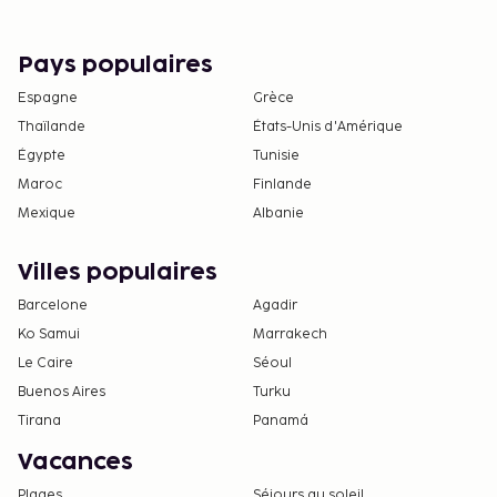
Pays populaires
Espagne
Grèce
Thaïlande
États-Unis d'Amérique
Égypte
Tunisie
Maroc
Finlande
Mexique
Albanie
Villes populaires
Barcelone
Agadir
Ko Samui
Marrakech
Le Caire
Séoul
Buenos Aires
Turku
Tirana
Panamá
Vacances
Plages
Séjours au soleil