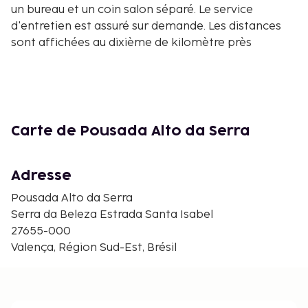
un bureau et un coin salon séparé. Le service
d'entretien est assuré sur demande. Les distances
sont affichées au dixième de kilomètre près
Vallée du Paraíba - 0,1 km
Belvédère de Serra da Beleza - 0,9 km
Pont des Arcs - 7,3 km
Quilombo São José da Serra - 10,4 km
Tunnel Maria Nossar - 11,8 km
Carte de Pousada Alto da Serra
Musée Nelson Gonçalves - 12,5 km
Museum of Serenata and Serenade - 12,6 km
Adresse
Cascade de l'Inde - 13,1 km
Ferme Santa Clara - 32 km
Pousada Alto da Serra
Parc Acude de Concordia - 41 km
Serra da Beleza Estrada Santa Isabel
Musée Capitão Pitaluga - 43 km
27655-000
Ferme de Taquara - 44,2 km
Valença, Région Sud-Est, Brésil
Ferme Santo Antônio do Paiol - 47,5 km
Place Pedro Cunha - 51 km
Domaine Santa Eufrásia - 51,1 km