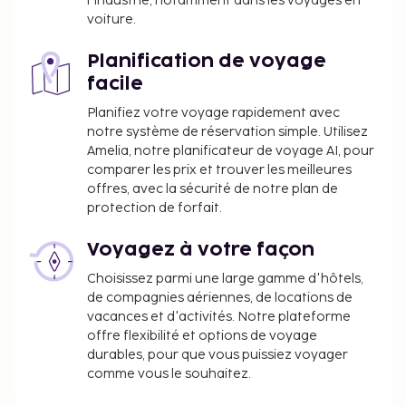
l'industrie, notamment dans les voyages en
enfant de moins de 18 ans doivent présenter
voiture.
son certificat de naissance et une pièce
Planification de voyage
d'identité avec sa photo (passeport, par
facile
exemple) à l'arrivée. Si l'enfant n'est
accompagné que d'un seul parent, ce dernier
Planifiez votre voyage rapidement avec
doit présenter, en plus des documents
notre système de réservation simple. Utilisez
mentionnés précédemment, un certificat
Amelia, notre planificateur de voyage AI, pour
comparer les prix et trouver les meilleures
d'autorisation de voyager signé par l'autre
offres, avec la sécurité de notre plan de
parent. Si les parents ou le tuteur légal, le cas
protection de forfait.
échéant, ne sont pas en mesure ou ne sont pas
disposés à présenter cette autorisation, une
Voyagez à votre façon
autorisation juridique sera requise. Les
Choisissez parmi une large gamme d'hôtels,
personnes souhaitant voyager au Brésil avec
de compagnies aériennes, de locations de
des enfants devront contacter le consulat
vacances et d'activités. Notre plateforme
brésilien avant leur départ pour obtenir plus
offre flexibilité et options de voyage
d'informations.
durables, pour que vous puissiez voyager
Piscine accessible de 09 h 00 à 20 h 00.
comme vous le souhaitez.