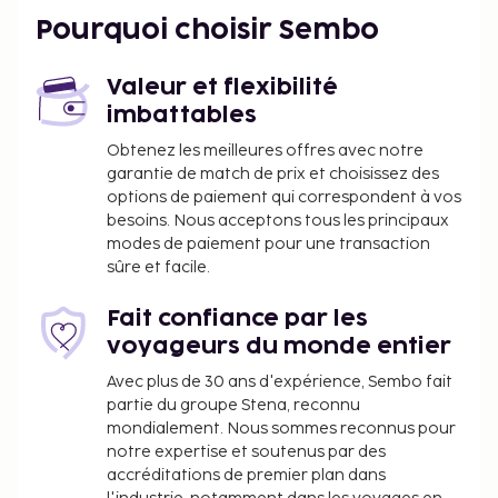
Un parking gratuit est disponible dans l'enceinte de
Pourquoi choisir Sembo
l'hébergement. Profitez des nombreuses
infrastructures de loisirs proposées par
Valeur et flexibilité
l'hébergement et qui incluent notamment une
imbattables
piscine extérieure et un bain à remous. Parmi les
services et équipements offerts par cette pousada
Obtenez les meilleures offres avec notre
garantie de match de prix et choisissez des
vous trouvez également l'accès Wi-Fi à Internet
options de paiement qui correspondent à vos
gratuit, une aire de pique-nique et des barbecues à
besoins. Nous acceptons tous les principaux
charbon. Pousada Alto da Serra vous invite à
modes de paiement pour une transaction
découvrir son restaurant. Un petit déjeuner buffet
sûre et facile.
gratuit est servi tous les jours de 08 h 00 à 10 h 00.
Cet hébergement est fermé du 15 juin 2026 au 31
Fait confiance par les
décembre 2026 (les dates ne sont pas définitives).
voyageurs du monde entier
Repas du soir : 36 BRL
Avec plus de 30 ans d'expérience, Sembo fait
partie du groupe Stena, reconnu
La liste ci-dessus peut ne pas être exhaustive. Les
mondialement. Nous sommes reconnus pour
frais et acomptes peuvent être mentionnés hors
notre expertise et soutenus par des
taxe et sont soumis à modification.
accréditations de premier plan dans
Les parents ou le tuteur légal voyageant avec un