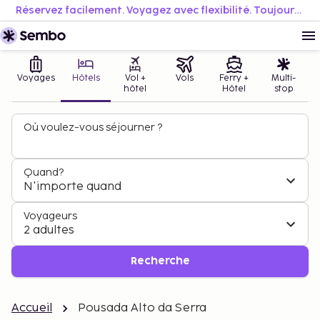
Réservez facilement. Voyagez avec flexibilité. Toujours au meilleur prix.
Voyages
Hôtels
Vol +
Vols
Ferry +
Multi-
hôtel
Hôtel
stop
Où voulez-vous séjourner ?
Quand?
N'importe quand
Voyageurs
2 adultes
Recherche
Accueil
Pousada Alto da Serra