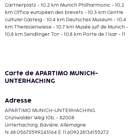
Gärtnerplatz - 10,2 km Munich Philharmonic - 10,2
km Office européen des brevets - 10,3 km Centre
culturel Gasteig - 10,4 km Deutsches Museum - 10,4
km Theresienwiese - 10,7 km Musée juif de Munich -
10,8 km Sendlinger Tor - 10,8 km Porte de l'Isar - 11
km Kaufingerstraße - 11 km L'aéroport principal le
plus proche est : Aéroport international Franz Josef
Strauss (MUC) - 62,8 km
Passez un séjour comme il se doit dans une des 136
chambres de l'hébergement et profitez des
Carte de APARTIMO MUNICH-
nombreux équipements à votre disposition,
UNTERHACHING
notamment une cuisine avec un grand
réfrigérateur/congélateur et une plaque de cuisson.
Adresse
L'accès Wi-Fi à Internet gratuit vous permet de
rester en contact avec le reste du monde et votre
APARTIMO MUNICH-UNTERHACHING
divertissement est assuré par une télévision
Grünwalder Weg 10b, - 82008
connectée 43 pouces. Les prestations offertes par
Unterhaching, Bavière, Allemagne
l'hébergement comprennent un micro-ondes et le
N 48.05673599243164 E 11.609228134155272