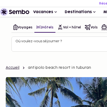
Rése
Vacances
Destinations
M
Voyages
Hôtels
Vol + hôtel
Vols
Où voulez-vous séjourner ?
Accueil
antipolo beach resort in tuburan