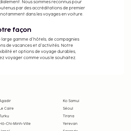
dialement. Nous sommes reconnus pour
outenus par des accréditations de premier
e, notamment dans les voyages en voiture.
tre façon
e large gamme d'hôtels, de compagnies
ons de vacances et d'activités. Notre
ibilité et options de voyage durables,
iez voyager comme vous le souhaitez.
Agadir
Ko Samui
Le Caire
Séoul
Turku
Tirana
Hô-Chi-Minh-Ville
Yerevan