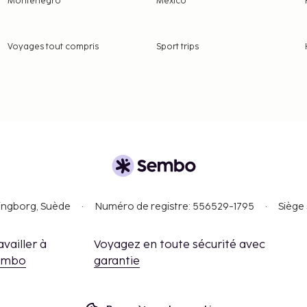
Monténégro
Mexico
Voyages tout compris
Sport trips
singborg, Suède
Numéro de registre: 556529-1795
Siège 
availler à
Voyagez en toute sécurité avec
embo
garantie