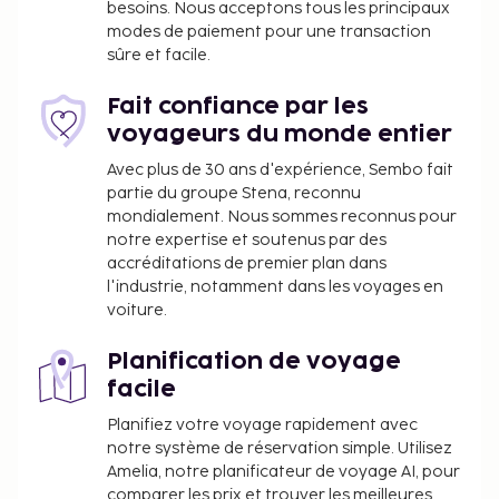
besoins. Nous acceptons tous les principaux
gratuit est disponible dans l'enceinte de
modes de paiement pour une transaction
l'hébergement. Profitez des nombreux
sûre et facile.
équipements et services qui caractérisent
l'hébergement, notamment l'accès Wi-Fi à Internet
Fait confiance par les
gratuit et un service de conciergerie. Pendant votre
voyageurs du monde entier
séjour, vous vous régalerez à Xheko Imperial, l'un
Avec plus de 30 ans d'expérience, Sembo fait
des 2 restaurants de cet hôtel et profiterez d'un
partie du groupe Stena, reconnu
service d'étage 24 h/24. Idéal pour une soirée
mondialement. Nous sommes reconnus pour
cocooning pleine de saveurs !
notre expertise et soutenus par des
accréditations de premier plan dans
Il vous sera demandé de payer les frais suivants à
l'industrie, notamment dans les voyages en
l'hébergement :
voiture.
Taxe prélevée par la ville : 140.00 ALL par
Planification de voyage
personne et par nuit
facile
Nous avons indiqué tous les frais dont
Planifiez votre voyage rapidement avec
l'hébergement nous a fait part.
notre système de réservation simple. Utilisez
Amelia, notre planificateur de voyage AI, pour
comparer les prix et trouver les meilleures