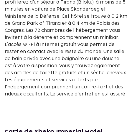
profiterez d'un séjour à Tirana (Blloku), à moins de 5
minutes en voiture de Place Skanderbeg et
Ministère de la Défense. Cet hôtel se trouve à 0,2 km
de Grand Park of Tirana et à 0,4 km de Palais des
Congrès. Les 72 chambres de l'hébergement vous
invitent à la détente et comprennent un minibar.
L'accès Wi-Fi à Internet gratuit vous permet de
rester en contact avec le reste du monde. Une salle
de bain privée avec une baignoire ou une douche
est à votre disposition. Vous y trouvez également
des articles de toilette gratuits et un sèche-cheveux.
Les équipements et services offerts par
l'hébergement comprennent un coffre-fort et des
rideaux occultants. Le service d'entretien est assuré
tous les jours. Les distances sont affichées au
dixième de kilomètre près
Grand Park of Tirana - 0,2 km
Université de Tirana - 0,3 km
Palais des Congrès - 0,4 km
Carte de Xheko Imperial Hotel