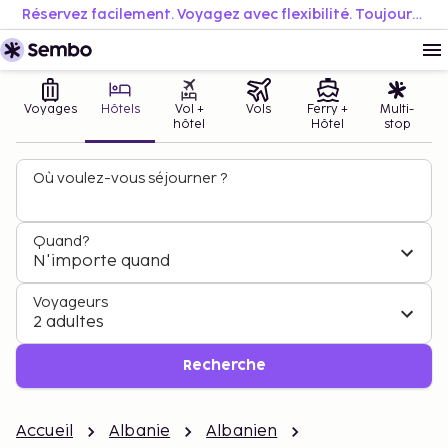
Réservez facilement. Voyagez avec flexibilité. Toujours au meilleur prix.
Voyages
Hôtels
Vol +
Vols
Ferry +
Multi-
hôtel
Hôtel
stop
Où voulez-vous séjourner ?
Quand?
N'importe quand
Voyageurs
2 adultes
Recherche
Accueil
Albanie
Albanien