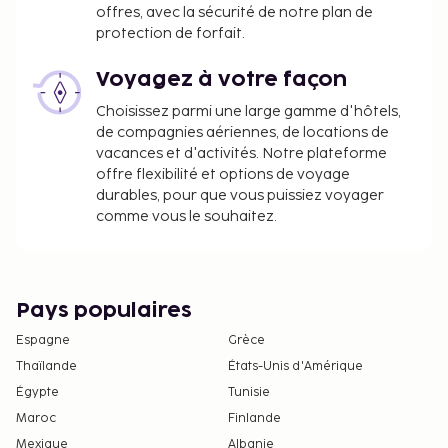
offres, avec la sécurité de notre plan de
l'âge de 18 ans)
protection de forfait.
Supplément en cas d'arrivée tardive : 20 EUR
pour les arrivées entre 23 h 30 et 03 h 30
Voyagez à votre façon
Les frais de carte de crédit sont soumis à un
Choisissez parmi une large gamme d'hôtels,
supplément de 3 %.
de compagnies aériennes, de locations de
La liste ci-dessus peut ne pas être exhaustive. Les
vacances et d'activités. Notre plateforme
offre flexibilité et options de voyage
frais et acomptes peuvent être mentionnés hors
durables, pour que vous puissiez voyager
taxe et sont soumis à modification.
comme vous le souhaitez.
Les animaux de compagnie, y compris les
animaux d'assistance, ne sont pas acceptés
dans cet hébergement.
Formalités d'arrivée sans contact et formalités
Pays populaires
de départ sans contact disponibles.
Espagne
Grèce
Thaïlande
États-Unis d'Amérique
Égypte
Tunisie
Maroc
Finlande
Mexique
Albanie