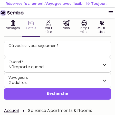
Réservez facilement. Voyagez avec flexibilité. Toujours au meilleur prix.
Voyages
Hôtels
Vol +
Vols
Ferry +
Multi-
hôtel
Hôtel
stop
Où voulez-vous séjourner ?
Quand?
N'importe quand
Voyageurs
2 adultes
Recherche
Accueil
Spiranca Apartments & Rooms