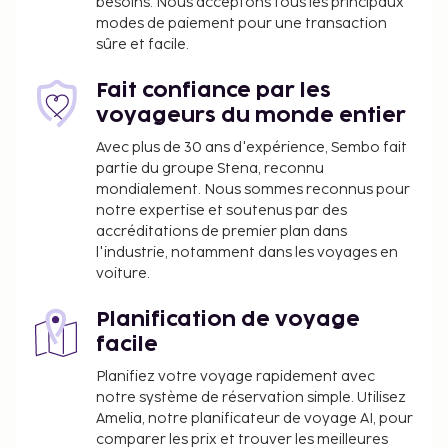
besoins. Nous acceptons tous les principaux
nettoyage à sec / blanchisserie et une consigne à
modes de paiement pour une transaction
bagages. Une navette vers l'hôtel au départ de
sûre et facile.
l'aéroport est disponible en échange d'un
supplément (disponible sur demande). Profitez des
Fait confiance par les
nombreux équipements et services qui
voyageurs du monde entier
caractérisent l'hébergement, notamment l'accès
Avec plus de 30 ans d'expérience, Sembo fait
Wi-Fi à Internet gratuit et un service d'assistance
partie du groupe Stena, reconnu
pour les visites touristiques ou l'achat de billets.
mondialement. Nous sommes reconnus pour
notre expertise et soutenus par des
Vous devrez payer les frais suivants à
accréditations de premier plan dans
l’hébergement. Ces frais peuvent comprendre les
l'industrie, notamment dans les voyages en
taxes applicables :
voiture.
Taxe prélevée par la ville : 3.61 EUR par
Planification de voyage
personne et par nuit
facile
Nous avons indiqué tous les frais dont
Planifiez votre voyage rapidement avec
l'hébergement nous a fait part.
notre système de réservation simple. Utilisez
Navette aéroport : 20 EUR par personne
Amelia, notre planificateur de voyage AI, pour
comparer les prix et trouver les meilleures
Navette aéroport : 10 EUR par enfant (jusqu'à