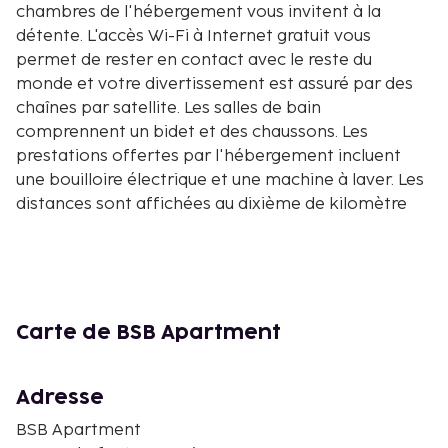
chambres de l'hébergement vous invitent à la
détente. L'accès Wi-Fi à Internet gratuit vous
permet de rester en contact avec le reste du
monde et votre divertissement est assuré par des
chaînes par satellite. Les salles de bain
comprennent un bidet et des chaussons. Les
prestations offertes par l'hébergement incluent
une bouilloire électrique et une machine à laver. Les
distances sont affichées au dixième de kilomètre
près
Kompleksi Delijorgji - 0,8 km
Église Catholique de Sainte Marie - 1,2 km
Stade Selman-Stërmasi - 1,3 km
Cimetière des Martyrs - 1,5 km
Carte de BSB Apartment
Latitude Tirana - 1,6 km
Église Orthodoxe du Saint Évangéliste - 1,6 km
Adresse
Casino Regency - 1,7 km
Ancienne Résidence d'Enver Hoxha - 1,7 km
BSB Apartment