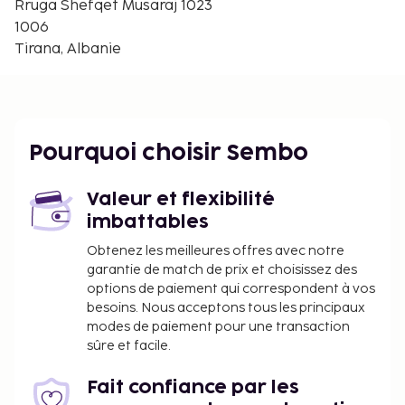
Banque nationale d'Albanie - 1,8 km
Rruga Shefqet Musaraj 1023
Musée de la Surveillance Secrète - 1,8 km
1006
Ministère de la Défense - 1,9 km
Tirana, Albanie
Galerie nationale d'art - 1,9 km
Musée National d'Histoire - 1,9 km
Place Skënderbej - 1,9 km
REJA - 1,9 km
Pourquoi choisir Sembo
L'aéroport principal le plus proche est : Aéroport
international de Tirana Nene Tereza (TIA) - 18,1 km
Valeur et flexibilité
Vous devrez payer les frais suivants à
imbattables
l’hébergement. Ces frais peuvent comprendre les
Obtenez les meilleures offres avec notre
taxes applicables :
garantie de match de prix et choisissez des
Taxe prélevée par la ville : 1.45 EUR par
options de paiement qui correspondent à vos
personne et par nuit
besoins. Nous acceptons tous les principaux
modes de paiement pour une transaction
Nous avons indiqué tous les frais dont
sûre et facile.
l'hébergement nous a fait part.
Fait confiance par les