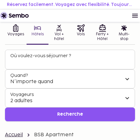
Réservez facilement. Voyagez avec flexibilité. Toujours au meilleur prix.
Voyages
Hôtels
Vol +
Vols
Ferry +
Multi-
hôtel
Hôtel
stop
Où voulez-vous séjourner ?
Quand?
N'importe quand
Voyageurs
2 adultes
Recherche
Accueil
BSB Apartment