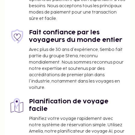
l'hébergement.
besoins. Nous acceptons tous les principaux
Vous devrez payer les frais suivants à
modes de paiement pour une transaction
l’hébergement. Ces frais peuvent comprendre les
sûre et facile.
taxes applicables :
Fait confiance par les
Un dépôt de garantie de 60 USD sera collecté
voyageurs du monde entier
avant l’enregistrement.
Avec plus de 30 ans d'expérience, Sembo fait
Nous avons indiqué tous les frais dont
partie du groupe Stena, reconnu
l'hébergement nous a fait part.
mondialement. Nous sommes reconnus pour
notre expertise et soutenus par des
accréditations de premier plan dans
l'industrie, notamment dans les voyages en
voiture.
Planification de voyage
facile
Planifiez votre voyage rapidement avec
notre système de réservation simple. Utilisez
Amelia, notre planificateur de voyage AI, pour