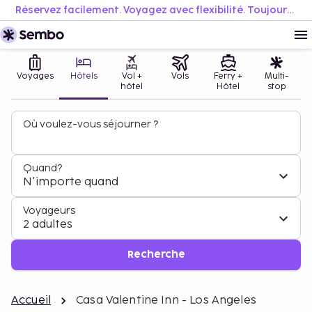
Réservez facilement. Voyagez avec flexibilité. Toujours au meilleur prix.
Voyages
Hôtels
Vol +
Vols
Ferry +
Multi-
hôtel
Hôtel
stop
Où voulez-vous séjourner ?
Quand?
N'importe quand
Voyageurs
2 adultes
Recherche
Accueil
Casa Valentine Inn - Los Angeles