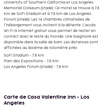
University of Southern California et Los Angeles
Memorial Coliseum (stade). Ce motel se trouve à 7,8
km de SoFi Stadium et à 7,8 km de Los Angeles
Forum (stade). Les 14 chambres climatisées de
l'hébergement vous invitent à la détente. L'accès
Wi-Fi à Internet gratuit vous permet de rester en
contact avec le reste du monde. Une baignoire est
disponible dans la salle de bain. Les distances sont
affichées au dixième de kilomètre près
SoFi Stadium - 7,8 km
Parc des Expositions - 7,8 km
Los Angeles Forum (stade) - 7,8 km
BMO Stadium - 7,9 km
YouTube Theater - 8 km
California Science Center - 8,4 km
Los Angeles Memorial Coliseum (stade) - 8,4 km
University of Southern California - 8,6 km
Carte de Casa Valentine Inn - Los
Shrine Auditorium - 9,1 km
Angeles