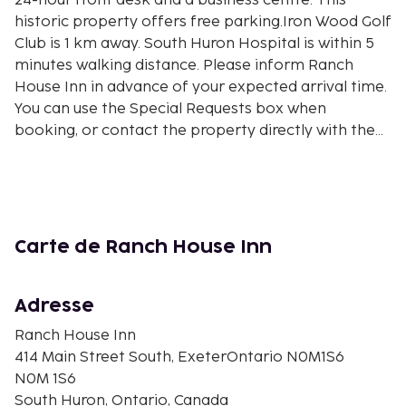
24-hour front desk and a business centre. This
historic property offers free parking.Iron Wood Golf
Club is 1 km away. South Huron Hospital is within 5
minutes walking distance. Please inform Ranch
House Inn in advance of your expected arrival time.
You can use the Special Requests box when
booking, or contact the property directly with the
contact details provided in your
confirmation.Guests are required to show a photo
identification and credit card upon check-in. Please
note that all Special Requests are subject to
availability and additional charges may apply.You
Carte de Ranch House Inn
must show a valid photo ID and credit card upon
check-in. Please note that all special requests
cannot be guaranteed and are subject to availability
Adresse
upon check-in. Additional charges may apply.
Ranch House Inn
Disclaimer notification: Amenities are subject to
414 Main Street South, ExeterOntario N0M1S6
availability and may be chargeable as per the
N0M 1S6
hotel policy.
South Huron, Ontario, Canada