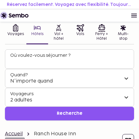
Réservez facilement. Voyagez avec flexibilité. Toujours au meilleur prix.
Voyages
Hôtels
Vol +
Vols
Ferry +
Multi-
hôtel
Hôtel
stop
Où voulez-vous séjourner ?
Quand?
N'importe quand
Voyageurs
2 adultes
Recherche
Accueil
Ranch House Inn