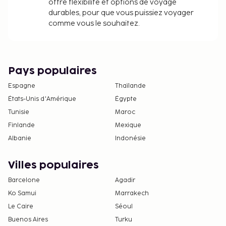
offre flexibilité et options de voyage
durables, pour que vous puissiez voyager
comme vous le souhaitez.
Pays populaires
Espagne
Thaïlande
États-Unis d'Amérique
Égypte
Tunisie
Maroc
Finlande
Mexique
Albanie
Indonésie
Villes populaires
Barcelone
Agadir
Ko Samui
Marrakech
Le Caire
Séoul
Buenos Aires
Turku