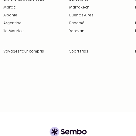
 peuvent pas dépasser
Maroc
Marrakech
contacter l'hébergement
Albanie
Buenos Aires
 de réservation.
Argentine
Panamá
Île Maurice
Yerevan
Voyages tout compris
Sport trips