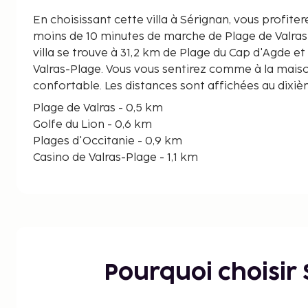
En choisissant cette villa à Sérignan, vous profite
moins de 10 minutes de marche de Plage de Valras et G
villa se trouve à 31,2 km de Plage du Cap d'Agde et
Valras-Plage. Vous vous sentirez comme à la maiso
confortable. Les distances sont affichées au dixi
Plage de Valras - 0,5 km
Golfe du Lion - 0,6 km
Plages d'Occitanie - 0,9 km
Casino de Valras-Plage - 1,1 km
Sun Karting - 2 km
Réserve naturelle des Orpellières - 2,6 km
Air2jeux - 3,1 km
Ultimate Paintball & Lazergun Revolution - 3,1 km
Parc naturel régional de la Narbonnaise en Médit
Collégiale Notre-Dame-de-Grâce - 6,3 km
Pourquoi choisir
Musée régional d'art contemporain Occitanie / P
6,3 km
La Cigalière - 6,7 km