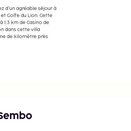
rez d'un agréable séjour à
olfe du Lion. Cette
 à 1,3 km de Casino de
n dans cette villa
ème de kilomètre près
erranée - 5 km
 Sembo
yrénées-Méditerranée -