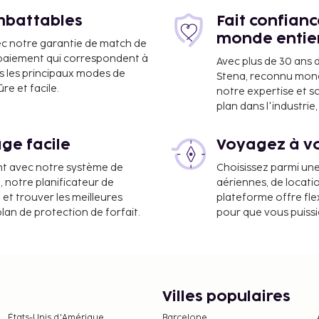
imbattables
Fait confian
monde entie
ec notre garantie de match de
e paiement qui correspondent à
Avec plus de 30 ans 
 de Béziers Cap d'Agde
s les principaux modes de
Stena, reconnu mon
e et facile.
notre expertise et s
plan dans l'industri
de l'hébergement. La
ns de loisirs disponibles
ge facile
Voyagez à vo
eure, ou admirez la vue
n.
nt avec notre système de
Choisissez parmi un
a, notre planificateur de
aériennes, de locati
nt. Ces frais peuvent
 et trouver les meilleures
plateforme offre flex
plan de protection de forfait.
pour que vous puiss
ne et par nuit. Cette taxe
ns.
jour)
nt nous a fait part.
Villes populaires
, les transactions en
États-Unis d'Amérique
Barcelone