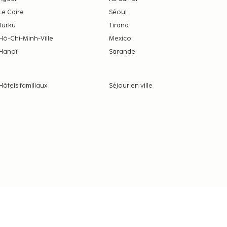
Le Caire
Séoul
Turku
Tirana
Hô-Chi-Minh-Ville
Mexico
Hanoï
Sarande
Hôtels familiaux
Séjour en ville