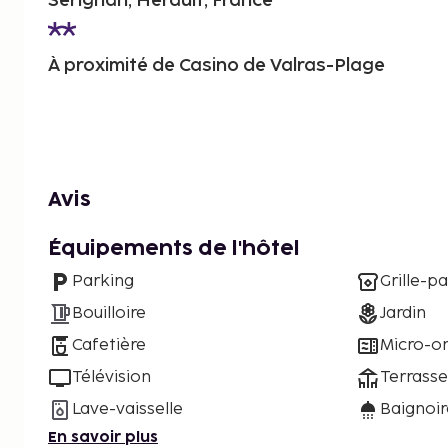
Sérignan, Hérault, France
À proximité de Casino de Valras-Plage
Avis
Équipements de l'hôtel
Parking
Grille-pa
Bouilloire
Jardin
Cafetière
Micro-o
Télévision
Terrasse
Lave-vaisselle
Baignoi
En savoir plus