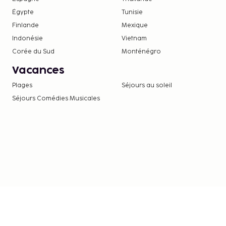
espèces effectuées dans cet hébergement ne
Égypte
Tunisie
1000 EUR. Pour plus d'informations, veuillez 
Finlande
Mexique
aux coordonnées figurant dans la confirmation
Indonésie
Vietnam
Corée du Sud
Monténégro
Vacances
Plages
Séjours au soleil
Séjours Comédies Musicales