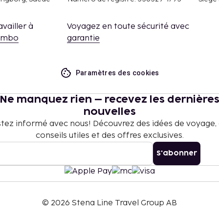
 frais et acomptes
 à modification.
availler à
Voyagez en toute sécurité avec
, les transactions en
embo
garantie
 peuvent pas dépasser
contacter l'hébergement
 de réservation.
Paramètres des cookies
re.
Ne manquez rien – recevez les dernière
reil mobile.
nouvelles
tez informé avec nous! Découvrez des idées de voyage,
conseils utiles et des offres exclusives.
S'abonner
©
2026
Stena Line Travel Group AB