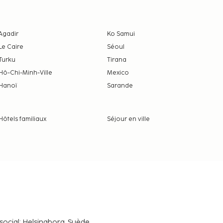
Agadir
Ko Samui
Le Caire
Séoul
Turku
Tirana
Hô-Chi-Minh-Ville
Mexico
Hanoï
Sarande
Hôtels familiaux
Séjour en ville
social: Helsingborg, Suède