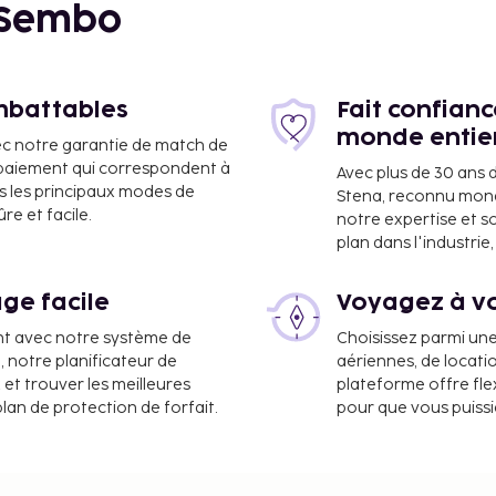
 Sembo
imbattables
Fait confian
monde entie
ec notre garantie de match de
e paiement qui correspondent à
Avec plus de 30 ans 
s les principaux modes de
Stena, reconnu mon
e et facile.
notre expertise et s
plan dans l'industri
ge facile
Voyagez à vo
nt avec notre système de
Choisissez parmi un
a, notre planificateur de
aériennes, de locati
ont :
 et trouver les meilleures
plateforme offre flex
plan de protection de forfait.
pour que vous puiss
ervice d'arrivée express,