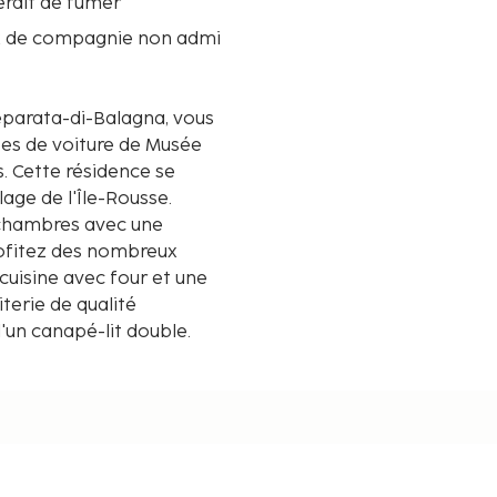
terdit de fumer
 de compagnie non admi
parata-di-Balagna, vous
tes de voiture de Musée
se
lage de l'Île-Rousse.
 chambres avec une
ofitez des nombreux
uisine avec four et une
iterie de qualité
'un canapé-lit double.
sion connectée 120 cm
ent et l'accès Wi-Fi à
 avec le reste du monde.
tre près