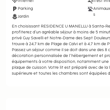
Internet
Il est in
Parking
Animaux
s
Jardin
En choisissant RESIDENCE U MANELLU à Santa-Re
profiterez d'un agréable séjour à moins de 5 minu
privé Guy Savelli et Notre-Dame des Sept Douleurs. Cette résidence 
trouve à 24,7 km de Plage de Calvi et à 4,7 km de P
Passez un séjour comme il se doit dans une des 8
décoration personnalisée de l'hébergement et pr
équipements à votre disposition, notamment une c
plaque de cuisson. Votre lit est préparé avec de la l
supérieure et toutes les chambres sont équipées d
Les chambres sont dotées d'un balcon. Une télévi
avec chaînes par satellite assure votre divertissem
Internet gratuit vous permet de rester en contact
Les distances sont affichées au dixième de kilomè
Musée privé Guy Savelli - 2,9 km