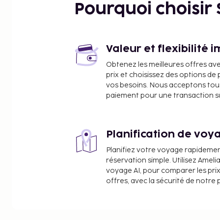
Notre-Dame des Sept Douleurs - 3,1 km
Pourquoi choisir
Église paroissiale - 4,3 km
Place Paoli - 4,3 km
Plages de Corse - 4,5 km
Plage de l'Île-Rousse - 4,7 km
Valeur et flexibilité 
Parc de Saleccia - 4,7 km
Obtenez les meilleures offres av
Port de L'Ile-Rousse - 5,6 km
prix et choisissez des options d
Île de la Pietra - 5,9 km
vos besoins. Nous acceptons tou
Phare de l'Île-Rousse - 6 km
paiement pour une transaction sûr
Plage de Ghjunchitu - 7,1 km
Plage de Fornello - 9,6 km
Sant'Ambroggio - 15,8 km
Planification de voya
Ruines du village d’Occi - 16,8 km
Planifiez votre voyage rapideme
Plage de l'Ostriconi - 18,5 km
réservation simple. Utilisez Ameli
Les aéroports les plus proches de l'hébergement s
voyage AI, pour comparer les prix
offres, avec la sécurité de notre 
Aéroport de Calvi Sainte Catherine (CLY) - 26,7 km
Aéroport de Bastia-Poretta (BIA) - 76,6 km
Les équipements et services proposés incluent un s