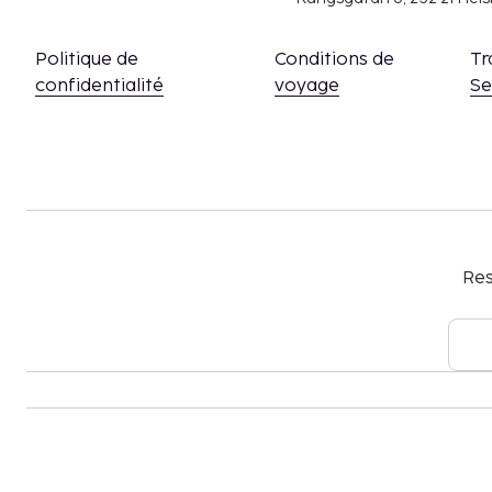
La liste ci-dessus peut ne pas être exhaustive. Les
peuvent être mentionnés hors taxe et sont soumis
Politique de
Conditions de
Tr
Conformément aux réglementations nationales
confidentialité
voyage
S
espèces effectuées dans cet hébergement ne
1000 EUR. Pour plus d'informations, veuillez 
aux coordonnées figurant dans la confirmation
La piscine est ouverte du 01 avril au 01 novemb
Piscine accessible de 09 h 00 à 19 h 00.
Accès aux chambres possible à l'aide d'un appa
Res