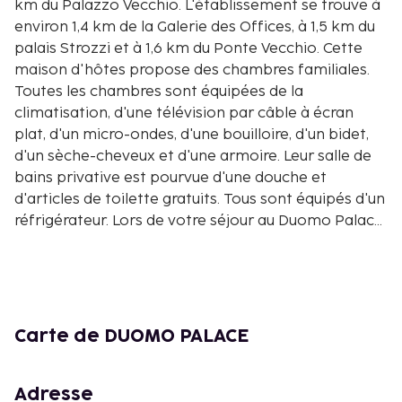
km du Palazzo Vecchio. L'établissement se trouve à
environ 1,4 km de la Galerie des Offices, à 1,5 km du
palais Strozzi et à 1,6 km du Ponte Vecchio. Cette
maison d'hôtes propose des chambres familiales.
Toutes les chambres sont équipées de la
climatisation, d'une télévision par câble à écran
plat, d'un micro-ondes, d'une bouilloire, d'un bidet,
d'un sèche-cheveux et d'une armoire. Leur salle de
bains privative est pourvue d'une douche et
d'articles de toilette gratuits. Tous sont équipés d'un
réfrigérateur. Lors de votre séjour au Duomo Palace,
vous pourrez pratiquer diverses activités à Florence
et dans ses environs, telles que le vélo. Vous
séjournerez à proximité de la Piazza della Signoria,
de la Galerie de l'Académie et du Mercato Centrale.
L'aéroport le plus proche est celui de Florence, à 5
Carte de DUOMO PALACE
km.
Adresse