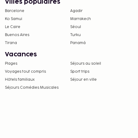
Villes populaires
Barcelone
Agadir
Ko Samui
Marrakech
Le Caire
Séoul
Buenos Aires
Turku
Tirana
Panamá
Vacances
Plages
Séjours au soleil
Voyages tout compris
Sport trips
Hôtels familiaux
Séjour en ville
Séjours Comédies Musicales