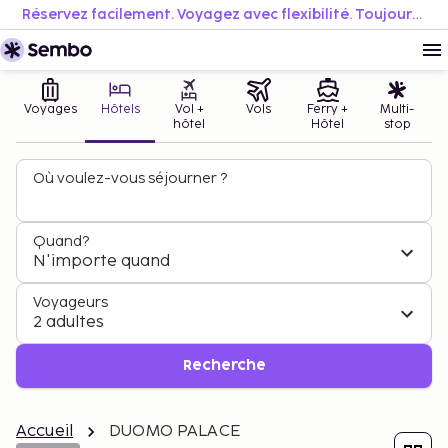
Réservez facilement. Voyagez avec flexibilité. Toujours au meilleur prix.
Voyages
Hôtels
Vol +
Vols
Ferry +
Multi-
hôtel
Hôtel
stop
Où voulez-vous séjourner ?
Quand?
N'importe quand
Voyageurs
2 adultes
Recherche
Accueil
DUOMO PALACE