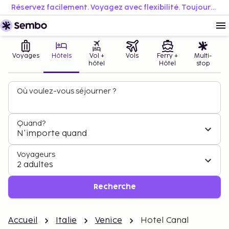
Réservez facilement. Voyagez avec flexibilité. Toujours au meilleur prix.
Voyages
Hôtels
Vol +
Vols
Ferry +
Multi-
hôtel
Hôtel
stop
Où voulez-vous séjourner ?
Quand?
N'importe quand
Voyageurs
2 adultes
Recherche
Accueil
Italie
Venice
Hotel Canal