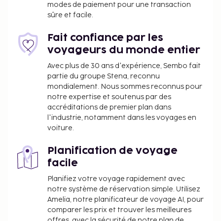
modes de paiement pour une transaction
consigne à bagages, un coffre-fort à la réception et
sûre et facile.
un distributeur automatique de boissons et d'en-
cas. Profitez des nombreux équipements et services
Fait confiance par les
qui caractérisent l'hébergement, notamment
voyageurs du monde entier
l'accès Wi-Fi à Internet gratuit, un service de
conciergerie et une salle de banquet. Rejoignez les
Avec plus de 30 ans d'expérience, Sembo fait
partie du groupe Stena, reconnu
attractions de la région en deux temps trois
mondialement. Nous sommes reconnus pour
mouvements grâce à la navette payante. Lors de
notre expertise et soutenus par des
votre séjour dans cet hôtel, vous pourrez prendre
accréditations de premier plan dans
vos repas dans votre chambre grâce au service
l'industrie, notamment dans les voyages en
d'étage (horaires limités). Pour bien finir la journée,
voiture.
vous trouverez sur place un bar / salon. Un petit
déjeuner continental gratuit est servi tous les jours
Planification de voyage
de 08 h 00 à 10 h 00. Le classement officiel par
facile
étoiles de cet hébergement a été attribué par the
Planifiez votre voyage rapidement avec
local rating authority.
notre système de réservation simple. Utilisez
Vous devrez payer les frais suivants à
Amelia, notre planificateur de voyage AI, pour
comparer les prix et trouver les meilleures
l’hébergement. Ces frais peuvent comprendre les
offres, avec la sécurité de notre plan de