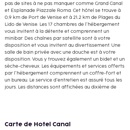
pas de sites à ne pas manquer comme Grand Canal
et Esplanade Piazzale Roma. Cet hôtel se trouve à
0,9 km de Port de Venise et à 21,2 km de Plages du
Lido de Venise. Les 17 chambres de l'hébergement
vous invitent à la détente et comprennent un
minibar. Des chaînes par satellite sont à votre
disposition et vous invitent au divertissement. Une
salle de bain privée avec une douche est à votre
disposition. Vous y trouvez également un bidet et un
sèche-cheveux. Les équipements et services offerts
par l'hébergement comprennent un coffre-fort et
un bureau. Le service d'entretien est assuré tous les
jours. Les distances sont affichées au dixième de
kilomètre près
Grand Canal - 0,1 km
Esplanade Piazzale Roma - 0,2 km
Pont des Déchaussés - 0,3 km
Scuola Grande di San Giovanni Evangelista - 0,4 km
Carte de Hotel Canal