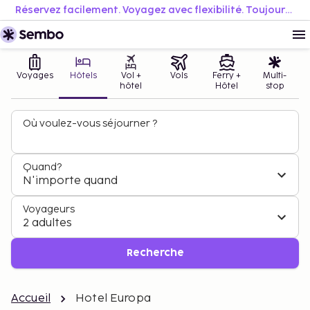
Réservez facilement. Voyagez avec flexibilité. Toujours au meilleur prix.
Voyages
Hôtels
Vol +
Vols
Ferry +
Multi-
hôtel
Hôtel
stop
Où voulez-vous séjourner ?
Quand?
N'importe quand
Voyageurs
2 adultes
Recherche
Accueil
Hotel Europa