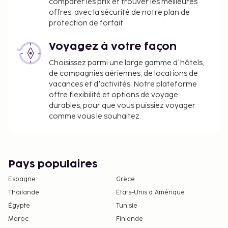
comparer les prix et trouver les meilleures
petit déjeuner inclus.
offres, avec la sécurité de notre plan de
protection de forfait.
Nous avons indiqué tous les frais dont
l'hébergement nous a fait part.
Voyagez à votre façon
Le petit déjeuner continental coûte environ
Choisissez parmi une large gamme d'hôtels,
7 USD par adulte et environ 6 USD par enfant.
de compagnies aériennes, de locations de
vacances et d'activités. Notre plateforme
La liste ci-dessus peut ne pas être exhaustive. Les
offre flexibilité et options de voyage
frais et acomptes peuvent être mentionnés hors
durables, pour que vous puissiez voyager
comme vous le souhaitez.
taxe et sont soumis à modification.
Pays populaires
Espagne
Grèce
Thaïlande
États-Unis d'Amérique
Égypte
Tunisie
Maroc
Finlande