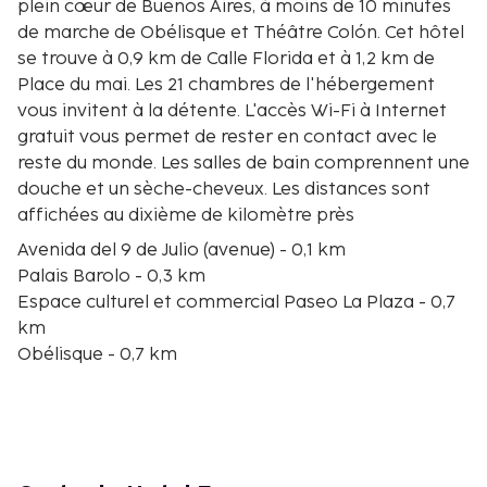
plein cœur de Buenos Aires, à moins de 10 minutes
de marche de Obélisque et Théâtre Colón. Cet hôtel
se trouve à 0,9 km de Calle Florida et à 1,2 km de
Place du mai. Les 21 chambres de l'hébergement
vous invitent à la détente. L'accès Wi-Fi à Internet
gratuit vous permet de rester en contact avec le
reste du monde. Les salles de bain comprennent une
douche et un sèche-cheveux. Les distances sont
affichées au dixième de kilomètre près
Avenida del 9 de Julio (avenue) - 0,1 km
Palais Barolo - 0,3 km
Espace culturel et commercial Paseo La Plaza - 0,7
km
Obélisque - 0,7 km
Cafe Tortoni - 0,7 km
Théâtre Colón - 0,8 km
Rue Lavalle - 0,8 km
Congrès National argentin - 0,9 km
Calle Florida - 0,9 km