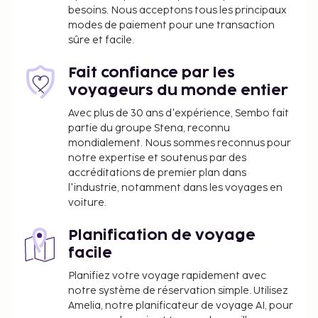
besoins. Nous acceptons tous les principaux
Vous devrez payer les frais suivants à
modes de paiement pour une transaction
l’hébergement. Ces frais peuvent comprendre les
sûre et facile.
taxes applicables :
Fait confiance par les
Taxe prélevée par la ville : 1.50 USD par
voyageurs du monde entier
personne et par nuit. Cette taxe ne s'applique
pas aux enfants de moins de 12 ans.
Avec plus de 30 ans d'expérience, Sembo fait
partie du groupe Stena, reconnu
L’hébergement pourrait vous facturer la taxe
mondialement. Nous sommes reconnus pour
sur la valeur ajoutée (TVA) appliquée en
notre expertise et soutenus par des
Argentine (21 %). Les voyageurs qui présentent
accréditations de premier plan dans
un passeport étranger ou une pièce d’identité
l'industrie, notamment dans les voyages en
étrangère accompagné(e) d’un justificatif
voiture.
d’entrée sur le territoire délivré par la Direction
nationale des migrations en Argentine et qui
Planification de voyage
règlent avec une carte non argentine ou par
facile
virement bancaire depuis un compte étranger
Planifiez votre voyage rapidement avec
pourraient être exonérés de cette taxe. Cette
notre système de réservation simple. Utilisez
exonération s’applique uniquement à
Amelia, notre planificateur de voyage AI, pour
l’hébergement, y compris aux réservations avec