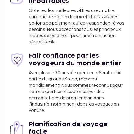
imbattables
séjournant dans la ville pour des raisons spécifiques
Obtenez les meilleures offres avec notre
sur présentation des documents nécessaires à
garantie de match de prix et choisissez des
l'hébergement. Une réduction de 30 % s'applique du
options de paiement qui correspondent à vos
1er au 31 janvier. Taxe prélevée par la ville : du 1
besoins. Nous acceptons tous les principaux
janvier au 31 janvier, 3.10 EUR par personne, par nuit
modes de paiement pour une transaction
pour les adultes ; 1.60 EUR par nuit pour les clients
sûre et facile.
de 10 à 16 ans. Taxe prélevée par la ville : du 1 février
au 31 décembre, 4.50 EUR par personne, par nuit
Fait confiance par les
pour les adultes ; 2.20 EUR par nuit pour les clients
voyageurs du monde entier
de 10 à 16 ans. Nous avons indiqué tous les frais dont
Avec plus de 30 ans d'expérience, Sembo fait
l'hébergement nous a fait part. . Policies: Tous les
partie du groupe Stena, reconnu
clients, y compris les enfants, doivent être présents
mondialement. Nous sommes reconnus pour
à l'arrivée et présenter une pièce d'identité
notre expertise et soutenus par des
accréditations de premier plan dans
officielle avec photo ou leur passeport.
l'industrie, notamment dans les voyages en
Conformément aux réglementations nationales, les
voiture.
transactions en espèces effectuées dans cet
hébergement ne peuvent pas dépasser 5000 EUR.
Planification de voyage
Pour plus d'informations, veuillez contacter
facile