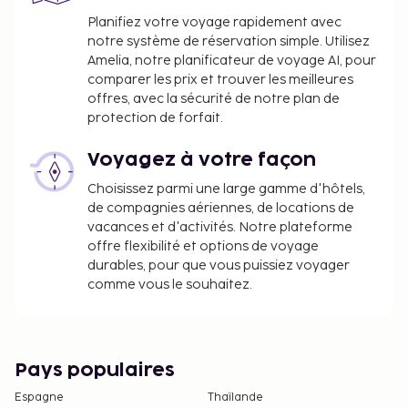
l'hébergement aux coordonnées figurant dans la
Planifiez votre voyage rapidement avec
confirmation de réservation. Seules les personnes
notre système de réservation simple. Utilisez
enregistrées peuvent accéder aux chambres. Cet
Amelia, notre planificateur de voyage AI, pour
hébergement déclare appliquer actuellement des
comparer les prix et trouver les meilleures
mesures de nettoyage renforcé et de sécurité pour
offres, avec la sécurité de notre plan de
les clients. Cet hébergement est nettoyé à l'aide
protection de forfait.
d'un produit désinfectant ; les surfaces
fréquemment touchées sont nettoyées à l'aide de
Voyagez à votre façon
désinfectant entre les séjours ; les draps et les
Choisissez parmi une large gamme d'hôtels,
serviettes sont lavés à une température minimale
de compagnies aériennes, de locations de
de 60 °C. L'hébergement propose des équipements
vacances et d'activités. Notre plateforme
de protection individuelle tels que des masques
offre flexibilité et options de voyage
buccaux à ses visiteurs. Distanciation sociale ; port
durables, pour que vous puissiez voyager
comme vous le souhaitez.
d'équipements de protection individuelle par le
personnel de l'hébergement ; panneaux en
acrylique dans les principaux lieux de contact entre
le personnel et les visiteurs ; contrôle périodique de
Pays populaires
la température des membres du personnel ; gel
hydroalcoolique à la disposition des visiteurs ;
Espagne
Thaïlande