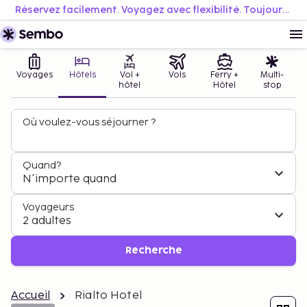
Réservez facilement. Voyagez avec flexibilité. Toujours au meilleur prix.
Voyages
Hôtels
Vol +
Vols
Ferry +
Multi-
hôtel
Hôtel
stop
Où voulez-vous séjourner ?
Quand?
N'importe quand
Voyageurs
2 adultes
Recherche
Accueil
Rialto Hotel