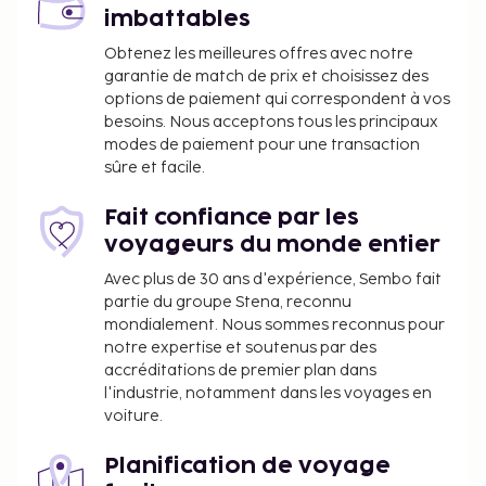
L'aéroport principal le plus proche est : Aéroport
imbattables
international de Naples (NAP) - 16,5 km
Obtenez les meilleures offres avec notre
Profitez de la vue qui vous est offerte depuis un
garantie de match de prix et choisissez des
jardin. Un petit déjeuner composé de spécialités
options de paiement qui correspondent à vos
régionales est servi tous les jours de 06 h 30 à
besoins. Nous acceptons tous les principaux
10 h 30 moyennant un supplément. Cet
modes de paiement pour une transaction
hébergement est fermé du 31 décembre 2025 au 30
sûre et facile.
décembre 2027 (les dates ne sont pas définitives).
Fait confiance par les
Vous devrez payer les frais suivants à
voyageurs du monde entier
l’hébergement. Ces frais peuvent comprendre les
taxes applicables :
Avec plus de 30 ans d'expérience, Sembo fait
partie du groupe Stena, reconnu
Dépôt de garantie pour éventuels dommages :
mondialement. Nous sommes reconnus pour
200 EUR par séjour
notre expertise et soutenus par des
accréditations de premier plan dans
Nous avons indiqué tous les frais dont
l'industrie, notamment dans les voyages en
l'hébergement nous a fait part.
voiture.
Le petit déjeuner composé de spécialités
Planification de voyage
régionales coûte environ 3.50 EUR par adulte et