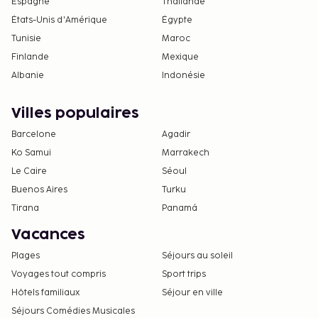
Espagne
Thaïlande
États-Unis d'Amérique
Égypte
Tunisie
Maroc
Finlande
Mexique
Albanie
Indonésie
Villes populaires
Barcelone
Agadir
Ko Samui
Marrakech
Le Caire
Séoul
Buenos Aires
Turku
Tirana
Panamá
Vacances
Plages
Séjours au soleil
Voyages tout compris
Sport trips
Hôtels familiaux
Séjour en ville
Séjours Comédies Musicales