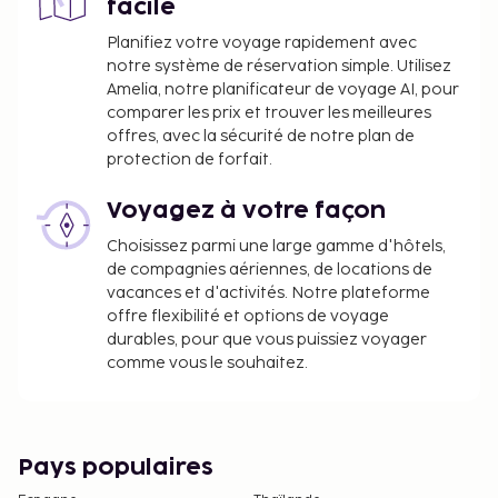
facile
environ 3.00 EUR par enfant.
Frais de ménage : 30 EUR par jour (montant
Planifiez votre voyage rapidement avec
variable selon la durée du séjour)
notre système de réservation simple. Utilisez
Lit d'appoint : 20.0 EUR par jour
Amelia, notre planificateur de voyage AI, pour
comparer les prix et trouver les meilleures
La liste ci-dessus peut ne pas être exhaustive. Les
offres, avec la sécurité de notre plan de
frais et acomptes peuvent être mentionnés hors
protection de forfait.
taxe et sont soumis à modification.
Voyagez à votre façon
Tous les clients, y compris les enfants, doivent
Choisissez parmi une large gamme d'hôtels,
être présents à l'arrivée et présenter une pièce
de compagnies aériennes, de locations de
d'identité officielle avec photo ou leur
vacances et d'activités. Notre plateforme
passeport.
offre flexibilité et options de voyage
Conformément aux réglementations
durables, pour que vous puissiez voyager
nationales, les transactions en espèces
comme vous le souhaitez.
effectuées dans cet hébergement ne peuvent
pas dépasser 5000 EUR. Pour plus
d'informations, veuillez contacter
l'hébergement aux coordonnées figurant dans
Pays populaires
la confirmation de réservation.