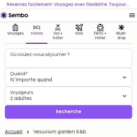
Réservez facilement. Voyagez avec flexibilité. Toujours au meilleur prix.
Voyages
Hôtels
Vol +
Vols
Ferry +
Multi-
hôtel
Hôtel
stop
Où voulez-vous séjourner ?
Quand?
N'importe quand
Voyageurs
2 adultes
Recherche
Accueil
Vesuvium garden b&b