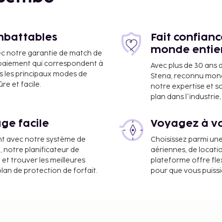
imbattables
Fait confian
monde entie
ec notre garantie de match de
e paiement qui correspondent à
Avec plus de 30 ans 
s les principaux modes de
Stena, reconnu mon
e et facile.
notre expertise et s
plan dans l'industri
international de
ge facile
Voyagez à vo
nt avec notre système de
Choisissez parmi un
 service de nettoyage à
a, notre planificateur de
aériennes, de locati
 et une consigne à
 et trouver les meilleures
plateforme offre flex
dans l'enceinte de
plan de protection de forfait.
pour que vous puiss
s et services qui
-Fi à Internet gratuit et
 gratuit est servi tous