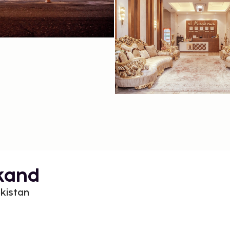
rkand
kistan