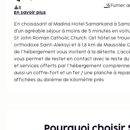
Fumer a
En savoir plus
En choisissant al Madina Hotel Samarkand à Samarkand, vous profiterez
d'un agréable séjour à moins de 5 minutes en voit
St. John Roman Catholic Church. Cet hôtel se trouve à 0,9 km de Eglise
orthodoxe Saint-Aleksyi et à 1,8 km de Mausolée 
de l'hébergement vous invitent à la détente. L'accè
vous permet de rester en contact avec le reste d
et services offerts par l'hébergement comprenne
aussi un coffre-fort et un fer / une planche à repa
affichées au dixième de kilomètre près
St. John Roman Catholic Church - 0,7 km
Eglise orthodoxe Saint-Aleksyi - 0,9 km
Mausolée Gur-Emir - 1,8 km
Place Registan - 2,2 km
Sher Dor Madrasah - 2,3 km
Ulugbek Madrasah - 2,3 km
Pourquoi choisir