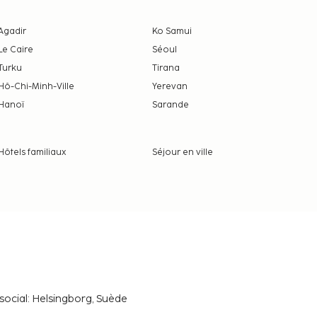
Agadir
Ko Samui
Le Caire
Séoul
Turku
Tirana
Hô-Chi-Minh-Ville
Yerevan
Hanoï
Sarande
Hôtels familiaux
Séjour en ville
social: Helsingborg, Suède