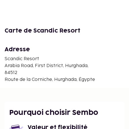
parties.
Disclaimer notification: Amenities are subject to
availability and may be chargeable as per the
hotel policy.
Carte de Scandic Resort
Adresse
Scandic Resort
Arabia Road, First District, Hurghada,
84512
Route de la Corniche, Hurghada, Égypte
Pourquoi choisir Sembo
Valeur et flexibilité