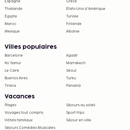
Espagne
Grèce
Thaïlande
États-Unis d'Amérique
Égypte
Tunisie
Maroc
Finlande
Mexique
Albanie
Villes populaires
Barcelone
Agadir
Ko Samui
Marrakech
Le Caire
Séoul
Buenos Aires
Turku
Tirana
Panamá
Vacances
Plages
Séjours au soleil
Voyages tout compris
Sport trips
Hôtels familiaux
Séjour en ville
Séjours Comédies Musicales