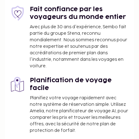
navette vers et depuis l'aéroport est disponible en
échange d'un supplément (24 h/24). Profitez des
Fait confiance par les
nombreux équipements et services qui
voyageurs du monde entier
caractérisent l'hébergement, notamment un
Avec plus de 30 ans d'expérience, Sembo fait
service de conciergerie et une salle de séjour
partie du groupe Stena, reconnu
commune. Lors de votre séjour dans cette maison
mondialement. Nous sommes reconnus pour
d'hôtes, vous pourrez prendre vos repas dans votre
notre expertise et soutenus par des
accréditations de premier plan dans
chambre grâce au service d'étage (horaires limités).
l'industrie, notamment dans les voyages en
Un petit déjeuner composé de spécialités
voiture.
régionales gratuit est servi tous les jours de 09 h 00
à 10 h 30.
Planification de voyage
Vous devrez payer les frais suivants à
facile
l’hébergement. Ces frais peuvent comprendre les
Planifiez votre voyage rapidement avec
taxes applicables :
notre système de réservation simple. Utilisez
Taxe prélevée par la ville : 7.00 EUR par
Amelia, notre planificateur de voyage AI, pour
comparer les prix et trouver les meilleures
personne et par nuit, pour un maximum de 10
offres, avec la sécurité de notre plan de
nuits. Cette taxe ne s'applique pas aux enfants
protection de forfait.
de moins de 10 ans.