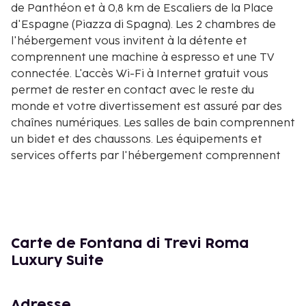
de Panthéon et à 0,8 km de Escaliers de la Place
d'Espagne (Piazza di Spagna). Les 2 chambres de
l'hébergement vous invitent à la détente et
comprennent une machine à espresso et une TV
connectée. L'accès Wi-Fi à Internet gratuit vous
permet de rester en contact avec le reste du
monde et votre divertissement est assuré par des
chaînes numériques. Les salles de bain comprennent
un bidet et des chaussons. Les équipements et
services offerts par l'hébergement comprennent
un coffre-fort et une cafetière ou une bouilloire. Le
service d'entretien est assuré tous les jours. Les
distances sont affichées au dixième de kilomètre
près
Place de Trevi - 0,1 km
Carte de Fontana di Trevi Roma
Fontaine de Trevi - 0,2 km
Luxury Suite
Via del Tritone - 0,2 km
Via del Corso - 0,4 km
Adresse