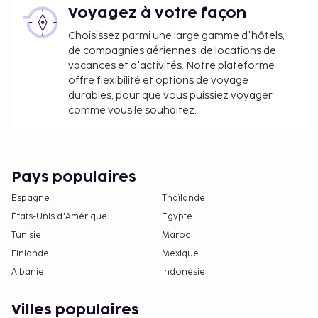
Frais de nettoyage : 65 EUR par hébergement et
Voyagez à votre façon
par séjour
Choisissez parmi une large gamme d'hôtels,
Nous avons indiqué tous les frais dont
de compagnies aériennes, de locations de
l'hébergement nous a fait part.
vacances et d'activités. Notre plateforme
offre flexibilité et options de voyage
Navette aéroport : 110 EUR par véhicule, aller
durables, pour que vous puissiez voyager
simple, maximum 5 passager(s)
comme vous le souhaitez.
Navette aéroport : 110 EUR par enfant, aller
simple (enfants âgés de 17 ans maximum)
La liste ci-dessus peut ne pas être exhaustive. Les
Pays populaires
frais et acomptes peuvent être mentionnés hors
Espagne
Thaïlande
taxe et sont soumis à modification.
États-Unis d'Amérique
Égypte
Tous les clients, y compris les enfants, doivent
Tunisie
Maroc
être présents à l'arrivée et présenter une pièce
Finlande
Mexique
d'identité officielle avec photo ou leur
Albanie
Indonésie
passeport.
Conformément aux réglementations
Villes populaires
nationales, les transactions en espèces