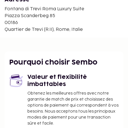
Piazza Barberini - 0,5 km
Palais du Quirinal - 0,5 km
Fontana di Trevi Roma Luxury Suite
Via Veneto - 0,6 km
Piazza Scanderbeg 85
Via Nazionale - 0,6 km
00186
Place d'Espagne - 0,6 km
Quartier de Trevi (R.II), Rome, Italie
Piazza Venezia - 0,6 km
Via XX Settembre - 0,6 km
Via Condotti - 0,7 km
Vittoriano - 0,7 km
Pourquoi choisir Sembo
Église de Saint Charles aux Quatre Fontaines - 0,7
km
Piazza della Rotonda - 0,7 km
Valeur et flexibilité
imbattables
Les aéroports les plus proches de l'hébergement
sont :
Obtenez les meilleures offres avec notre
Aéroport de Rome Ciampino (CIA) - 16,8 km
garantie de match de prix et choisissez des
options de paiement qui correspondent à vos
Aéroport international Léonard-de-Vinci de Rome
besoins. Nous acceptons tous les principaux
Fiumicino (FCO) - 29,7 km
modes de paiement pour une transaction
La réception n'est pas ouverte en continu. Une
sûre et facile.