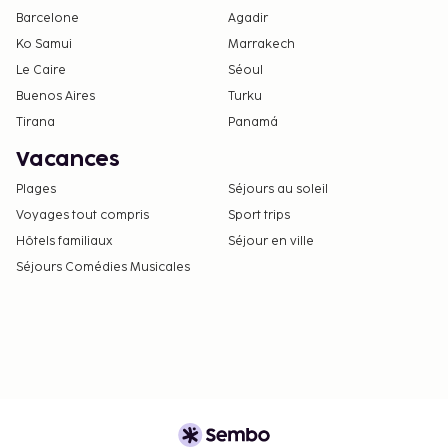
effectuées dans cet hébergement ne peuvent
Barcelone
Agadir
pas dépasser 5000 EUR. Pour plus
Ko Samui
Marrakech
d'informations, veuillez contacter
Le Caire
Séoul
l'hébergement aux coordonnées figurant dans
Buenos Aires
Turku
la confirmation de réservation.
Tirana
Panamá
Vacances
Plages
Séjours au soleil
Voyages tout compris
Sport trips
Hôtels familiaux
Séjour en ville
Séjours Comédies Musicales