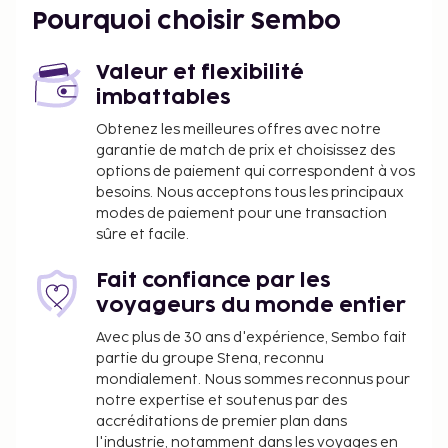
L'aéroport principal le plus proche est : Aéroport
Pourquoi choisir Sembo
international de Natal (NAT) - 45,2 km
La réception n'est pas ouverte en continu. Un
Valeur et flexibilité
parking gratuit est disponible dans l'enceinte de
imbattables
l'hébergement. Cette auberge de jeunesse propose
Obtenez les meilleures offres avec notre
des espaces fumeurs prévus, du snorkeling à
garantie de match de prix et choisissez des
proximité et de la planche à voile à proximité. Cet
options de paiement qui correspondent à vos
hébergement est fermé du 5 septembre 2025 au 31
besoins. Nous acceptons tous les principaux
décembre 2026 (les dates ne sont pas définitives).
modes de paiement pour une transaction
Animaux de compagnie : 50 BRL par animal et
sûre et facile.
par jour
Les animaux d'assistance ne sont soumis à
Fait confiance par les
aucuns frais.
voyageurs du monde entier
Avec plus de 30 ans d'expérience, Sembo fait
La liste ci-dessus peut ne pas être exhaustive. Les
partie du groupe Stena, reconnu
frais et acomptes peuvent être mentionnés hors
mondialement. Nous sommes reconnus pour
taxe et sont soumis à modification.
notre expertise et soutenus par des
accréditations de premier plan dans
Les parents ou le tuteur légal voyageant avec un
l'industrie, notamment dans les voyages en