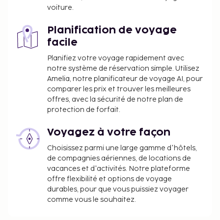
enfant de moins de 18 ans doivent présenter
voiture.
son certificat de naissance et une pièce
d'identité avec sa photo (passeport, par
Planification de voyage
exemple) à l'arrivée. Si l'enfant n'est
facile
accompagné que d'un seul parent, ce dernier
Planifiez votre voyage rapidement avec
doit présenter, en plus des documents
notre système de réservation simple. Utilisez
mentionnés précédemment, un certificat
Amelia, notre planificateur de voyage AI, pour
d'autorisation de voyager signé par l'autre
comparer les prix et trouver les meilleures
parent. Si les parents ou le tuteur légal, le cas
offres, avec la sécurité de notre plan de
échéant, ne sont pas en mesure ou ne sont pas
protection de forfait.
disposés à présenter cette autorisation, une
autorisation juridique sera requise. Les
Voyagez à votre façon
personnes souhaitant voyager au Brésil avec
Choisissez parmi une large gamme d'hôtels,
des enfants devront contacter le consulat
de compagnies aériennes, de locations de
brésilien avant leur départ pour obtenir plus
vacances et d'activités. Notre plateforme
d'informations.
offre flexibilité et options de voyage
durables, pour que vous puissiez voyager
comme vous le souhaitez.