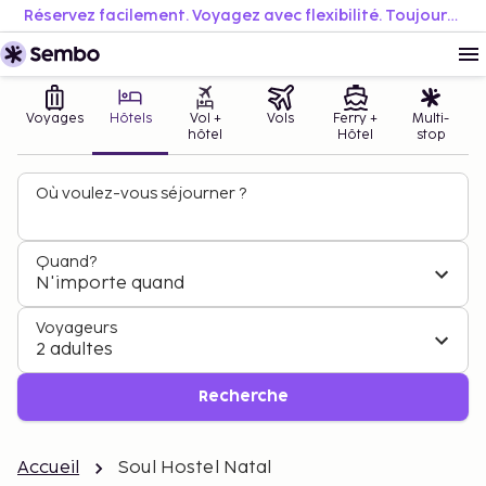
Réservez facilement. Voyagez avec flexibilité. Toujours au meilleur prix.
Voyages
Hôtels
Vol +
Vols
Ferry +
Multi-
hôtel
Hôtel
stop
Où voulez-vous séjourner ?
Quand?
N'importe quand
Voyageurs
2 adultes
Recherche
Accueil
Soul Hostel Natal