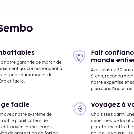
 lac Fewa, les temples Tal
mandou est à 206 km,
okhara, à 3 km.
m, tandis que l'aéroport
 Sembo
imbattables
Fait confian
monde entie
ec notre garantie de match de
e paiement qui correspondent à
Avec plus de 30 ans 
s les principaux modes de
Stena, reconnu mon
e et facile.
notre expertise et s
plan dans l'industri
ge facile
Voyagez à vo
nt avec notre système de
Choisissez parmi un
a, notre planificateur de
aériennes, de locati
 et trouver les meilleures
plateforme offre flex
plan de protection de forfait.
pour que vous puiss