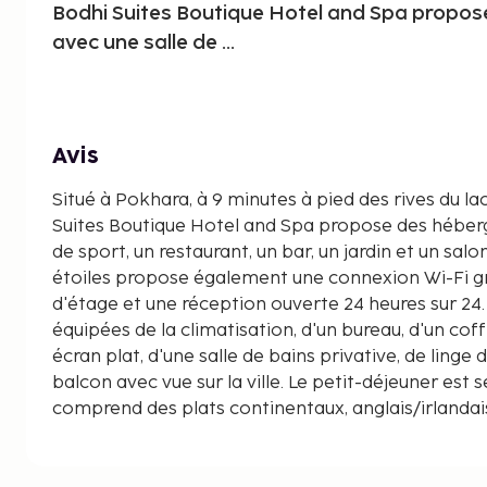
Bodhi Suites Boutique Hotel and Spa propo
avec une salle de ...
Avis
Situé à Pokhara, à 9 minutes à pied des rives du la
Suites Boutique Hotel and Spa propose des héber
de sport, un restaurant, un bar, un jardin et un sa
étoiles propose également une connexion Wi-Fi gra
d'étage et une réception ouverte 24 heures sur 24
équipées de la climatisation, d'un bureau, d'un coff
écran plat, d'une salle de bains privative, de linge d
balcon avec vue sur la ville. Le petit-déjeuner est 
comprend des plats continentaux, anglais/irlandai
région est idéale pour faire du vélo et le Bodhi Su
Spa propose un service de location de vélos et de v