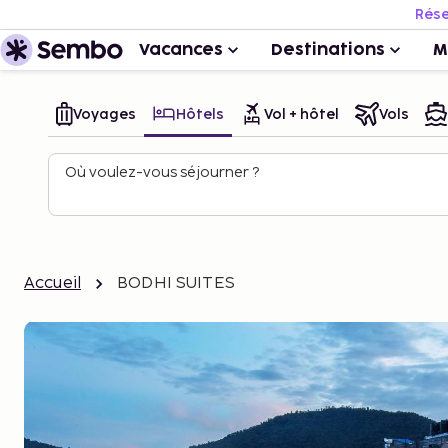
Rése
Vacances
Destinations
M
Voyages
Hôtels
Vol + hôtel
Vols
Où voulez-vous séjourner ?
Accueil
BODHI SUITES