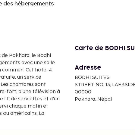
se des hébergements
Carte de BODHI SU
c de Pokhara, le Bodhi
gements avec une salle
Adresse
lon commun. Cet hôtel 4
tuite, un service
BODHI SUITES
. Les chambres sont
STREET NO. 13, LAEKSID
re-fort, d'une télévision à
00000
e lit, de serviettes et d'un
Pokhara, Népal
servi chaque matin et
s ou américains. La
ites Boutique Hotel and
oitures. Les lieux