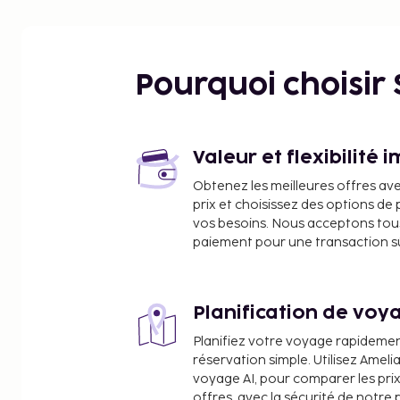
d'intérêt à proximité de l'établissement incluent le
Barahi et Baidam.L'aéroport international de Kat
tandis que l'aéroport le plus proche est celui de P
L'aéroport international de Katmandou est à 206 k
Pourquoi choisir
le plus proche est celui de Pokhara, à 3 km.
Valeur et flexibilité 
Obtenez les meilleures offres av
prix et choisissez des options d
vos besoins. Nous acceptons tou
paiement pour une transaction sûr
Planification de voya
Planifiez votre voyage rapideme
réservation simple. Utilisez Ameli
voyage AI, pour comparer les prix
offres, avec la sécurité de notre 