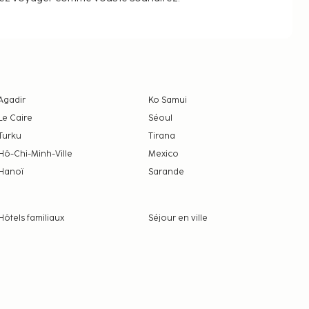
Agadir
Ko Samui
Le Caire
Séoul
Turku
Tirana
Hô-Chi-Minh-Ville
Mexico
Hanoï
Sarande
Hôtels familiaux
Séjour en ville