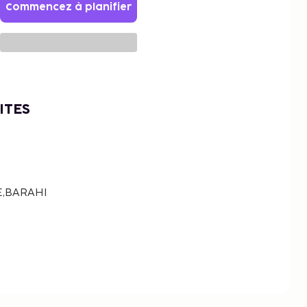
Commencez à planifier
ITES
E,BARAHI