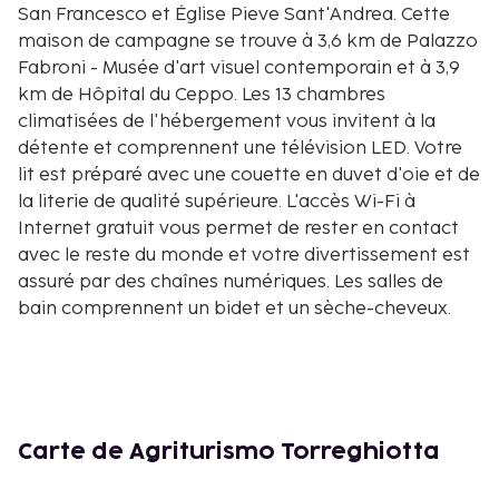
San Francesco et Église Pieve Sant'Andrea. Cette
maison de campagne se trouve à 3,6 km de Palazzo
Fabroni - Musée d'art visuel contemporain et à 3,9
km de Hôpital du Ceppo. Les 13 chambres
climatisées de l'hébergement vous invitent à la
détente et comprennent une télévision LED. Votre
lit est préparé avec une couette en duvet d'oie et de
la literie de qualité supérieure. L'accès Wi-Fi à
Internet gratuit vous permet de rester en contact
avec le reste du monde et votre divertissement est
assuré par des chaînes numériques. Les salles de
bain comprennent un bidet et un sèche-cheveux.
Les distances sont affichées au dixième de
kilomètre près
Église de San Francesco - 3,4 km
Église Pieve Sant'Andrea - 3,4 km
Palazzo Fabroni - Musée d'art visuel contemporain -
Carte de Agriturismo Torreghiotta
3,5 km