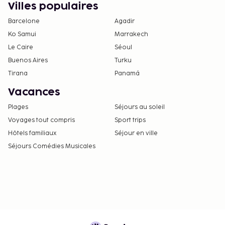
Villes populaires
en faire la demande en contactant directement
l'hébergement à l'aide des coordonnées
Barcelone
Agadir
indiquées dans la confirmation de réservation.
Ko Samui
Marrakech
Le Caire
Séoul
Buenos Aires
Turku
Tirana
Panamá
Vacances
Plages
Séjours au soleil
Voyages tout compris
Sport trips
Hôtels familiaux
Séjour en ville
Séjours Comédies Musicales