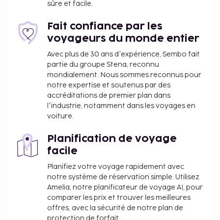
une consigne à bagages. Un parking gratuit est
sûre et facile.
disponible dans l'enceinte de l'hébergement. La
détente avant tout ! Profitez des nombreuses
Fait confiance par les
options de loisirs disponibles dans l'hébergement,
voyageurs du monde entier
notamment une piscine extérieure en saison, ou
Avec plus de 30 ans d'expérience, Sembo fait
admirez la vue qui vous est offerte depuis un jardin.
partie du groupe Stena, reconnu
Parmi les équipements et services offerts par cette
mondialement. Nous sommes reconnus pour
maison de campagne vous trouvez également
notre expertise et soutenus par des
accréditations de premier plan dans
l'accès Wi-Fi à Internet gratuit, un service de
l'industrie, notamment dans les voyages en
conciergerie et une cheminée dans le hall.
voiture.
Vous devrez payer les frais suivants à
l’hébergement. Ces frais peuvent comprendre les
Planification de voyage
taxes applicables :
facile
Taxe prélevée par la ville : 1.00 EUR par
Planifiez votre voyage rapidement avec
personne et par nuit
notre système de réservation simple. Utilisez
Services de nettoyage : 10 EUR par
Amelia, notre planificateur de voyage AI, pour
comparer les prix et trouver les meilleures
hébergement et par nuit (varie en fonction de
offres, avec la sécurité de notre plan de
l'unité d'hébergement)
protection de forfait.