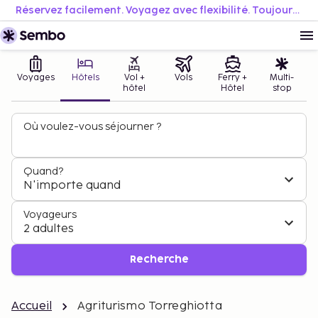
Réservez facilement. Voyagez avec flexibilité. Toujours au meilleur prix.
Voyages
Hôtels
Vol +
Vols
Ferry +
Multi-
hôtel
Hôtel
stop
Où voulez-vous séjourner ?
Quand?
N'importe quand
Voyageurs
2 adultes
Recherche
Accueil
Agriturismo Torreghiotta