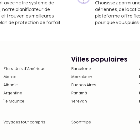
nt avec notre système de
Choisissez parmi un
a, notre planificateur de
aériennes, de locati
 et trouver les meilleures
plateforme offre flex
plan de protection de forfait.
pour que vous puiss
Villes populaires
États-Unis d'Amérique
Barcelone
Maroc
Marrakech
Albanie
Buenos Aires
Argentine
Panamá
Île Maurice
Yerevan
Voyages tout compris
Sport trips