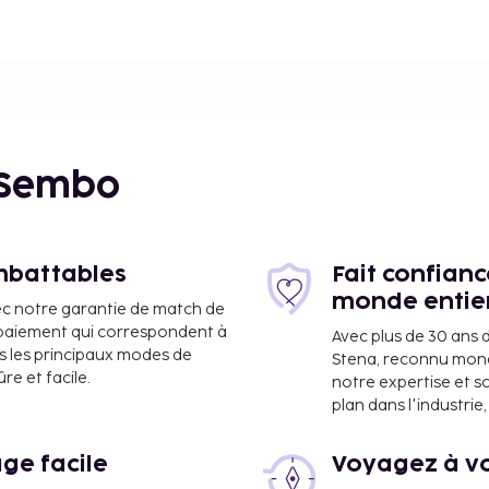
 Sembo
imbattables
Fait confian
monde entie
ec notre garantie de match de
e paiement qui correspondent à
Avec plus de 30 ans 
s les principaux modes de
Stena, reconnu mon
e et facile.
notre expertise et s
plan dans l'industri
ge facile
Voyagez à vo