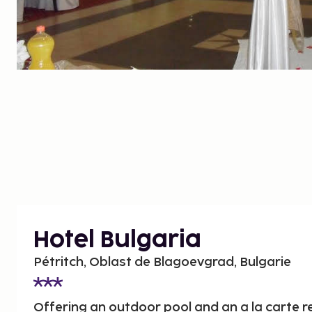
Hotel Bulgaria
Pétritch, Oblast de Blagoevgrad, Bulgarie
Offering an outdoor pool and an a la carte r