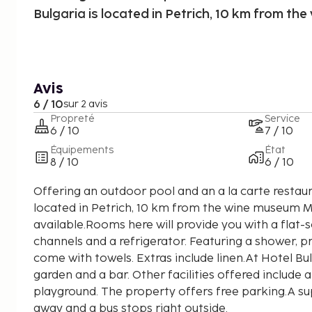
Bulgaria is located in Petrich, 10 km from th
Avis
6 / 10
sur 2 avis
Propreté
Service
6 / 10
7 / 10
Équipements
État
8 / 10
6 / 10
Offering an outdoor pool and an a la carte restaura
located in Petrich, 10 km from the wine museum Me
available.Rooms here will provide you with a flat-
channels and a refrigerator. Featuring a shower, 
come with towels. Extras include linen.At Hotel Bulg
garden and a bar. Other facilities offered include 
playground. The property offers free parking.A s
away and a bus stops right outside.