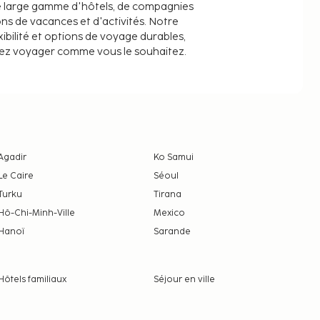
e large gamme d'hôtels, de compagnies
ons de vacances et d'activités. Notre
ibilité et options de voyage durables,
iez voyager comme vous le souhaitez.
Agadir
Ko Samui
Le Caire
Séoul
Turku
Tirana
Hô-Chi-Minh-Ville
Mexico
Hanoï
Sarande
Hôtels familiaux
Séjour en ville