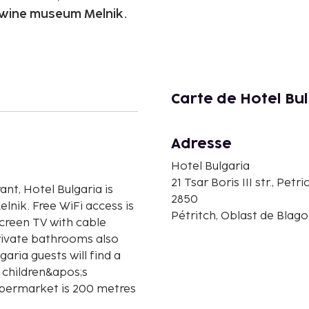
e wine museum Melnik.
Carte de Hotel Bu
Adresse
Hotel Bulgaria
21 Tsar Boris III str., Pet
nt, Hotel Bulgaria is
2850
lnik. Free WiFi access is
Pétritch, Oblast de Blago
screen TV with cable
private bathrooms also
aria guests will find a
a children&apos;s
upermarket is 200 metres