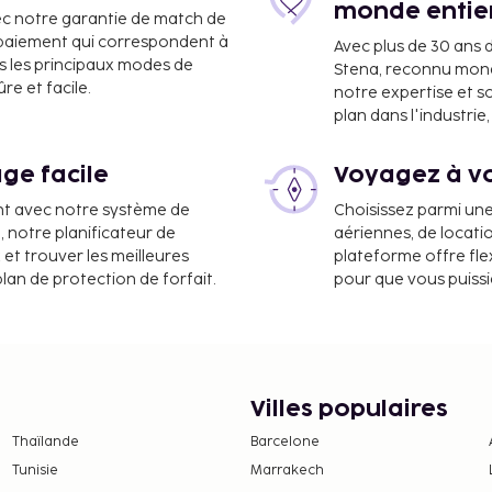
monde entie
ec notre garantie de match de
m
e paiement qui correspondent à
Avec plus de 30 ans 
m
s les principaux modes de
Stena, reconnu mon
e et facile.
notre expertise et s
plan dans l'industri
ge facile
Voyagez à vo
ont :
nt avec notre système de
Choisissez parmi un
a, notre planificateur de
aériennes, de locati
 et trouver les meilleures
plateforme offre flex
de l'hébergement.
plan de protection de forfait.
pour que vous puiss
din.
aux d'assistance, ne
Villes populaires
Thaïlande
Barcelone
Tunisie
Marrakech