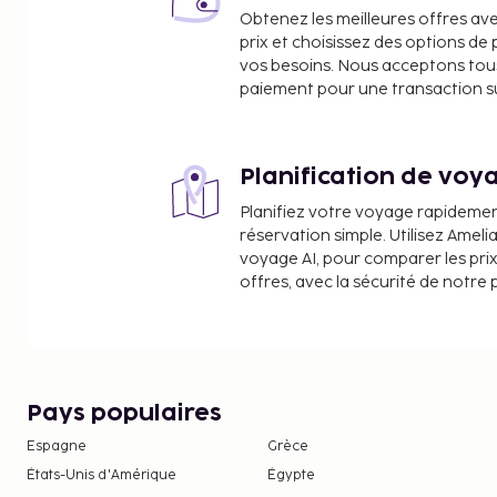
Rahala Falls - 9,3 km
Obtenez les meilleures offres av
Himalayan Nyinmapa Buddhist Monastery - 9,6 k
prix et choisissez des options d
Gadhan Thekchhokling Gompa Monastery - 9,8 k
vos besoins. Nous acceptons tou
Hadimba Devi Mandir - 9,8 km
paiement pour une transaction sûr
Himalayan Nyinmapa Buddhist Temple - 9,9 km
Gelukpa Cultural Society Gompa - 9,9 km
Planification de voya
Les aéroports les plus proches de l'hébergement s
Aéroport de Kullu (KUU) - 59 km
Planifiez votre voyage rapideme
Aéroport de Chandigarh (IXC) - 321,2 km
réservation simple. Utilisez Ameli
voyage AI, pour comparer les prix
Un parking gratuit est disponible dans l'enceinte 
offres, avec la sécurité de notre 
Profitez de la vue qui vous est offerte depuis un jar
Les animaux de compagnie, y compris les anim
sont pas acceptés dans cet hébergement.
Pays populaires
Espagne
Grèce
États-Unis d'Amérique
Égypte