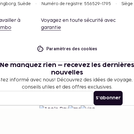
singborg, Suède
Numéro de registre: 556529-1795
Siège 
availler à
Voyagez en toute sécurité avec
embo
garantie
Paramètres des cookies
Ne manquez rien – recevez les dernière
nouvelles
tez informé avec nous! Découvrez des idées de voyage,
conseils utiles et des offres exclusives.
S'abonner
©
2026
Stena Line Travel Group AB