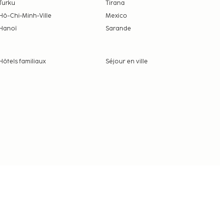
Turku
Tirana
Hô-Chi-Minh-Ville
Mexico
Hanoï
Sarande
Hôtels familiaux
Séjour en ville