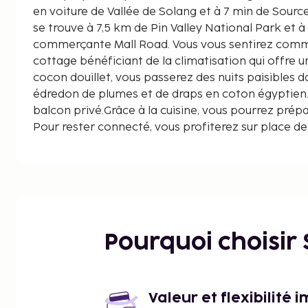
en voiture de Vallée de Solang et à 7 min de Sources de Vas
se trouve à 7,5 km de Pin Valley National Park et 
commerçante Mall Road. Vous vous sentirez comm
cottage bénéficiant de la climatisation qui offre 
cocon douillet, vous passerez des nuits paisibles d
édredon de plumes et de draps en coton égyptien.
balcon privé.Grâce à la cuisine, vous pourrez prépa
Pour rester connecté, vous profiterez sur place de 
gratuit. Les distances sont affichées au dixième d
Vallée de Solang - 1,9 km
Nehru Kund - 3,2 km
Pin Valley National Park - 4,9 km
Hanogi Mata Temple - 4,9 km
Beas Kund - 7,6 km
Pourquoi choisir
Sources de Vashist - 7,9 km
Point de vue de la cascade de Jogani - 8,1 km
Rue commerçante Mall Road - 8,9 km
Solang-Nullah - 9,3 km
Valeur et flexibilité 