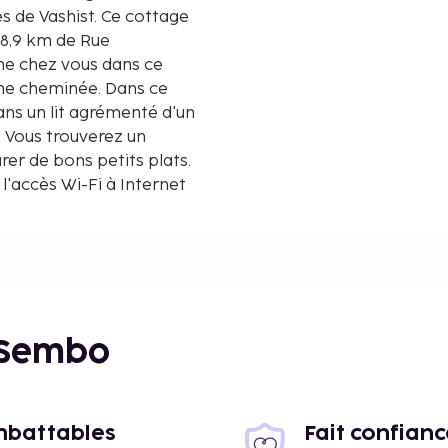
hist. Ce cottage
à 8,9 km de Rue
e chez vous dans ce
une cheminée. Dans ce
ans un lit agrémenté d'un
 Vous trouverez un
rer de bons petits plats.
l'accès Wi-Fi à Internet
e kilomètre près
 Sembo
imbattables
Fait confian