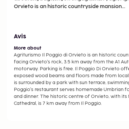
Orvieto is an historic countryside mansion...
Avis
More about
Agriturismo Il Poggio di Orvieto is an historic coun
facing Orvieto's rock, 3.5 km away from the A1 Aut
motorway. Parking is free. Il Poggio Di Orvieto offers rustic rooms with
exposed wood beams and floors made from loca
is surrounded by a park with sun terrace, swimming
Poggio's restaurant serves homemade Umbrian foo
and dinner. The historic centre of Orvieto, with its famous Duomo
Cathedral, is 7 km away from Il Poggio.