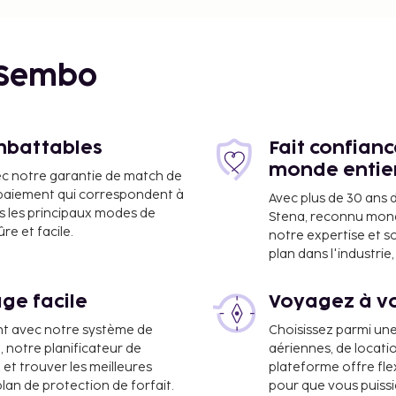
 Sembo
imbattables
Fait confian
monde entie
ec notre garantie de match de
e paiement qui correspondent à
Avec plus de 30 ans 
s les principaux modes de
Stena, reconnu mon
e et facile.
notre expertise et s
plan dans l'industri
ge facile
Voyagez à vo
nt avec notre système de
Choisissez parmi un
a, notre planificateur de
aériennes, de locati
 et trouver les meilleures
plateforme offre flex
plan de protection de forfait.
pour que vous puiss