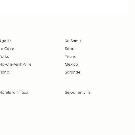
Agadir
Ko Samui
Le Caire
Séoul
Turku
Tirana
Hô-Chi-Minh-Ville
Mexico
Hanoï
Sarande
Hôtels familiaux
Séjour en ville