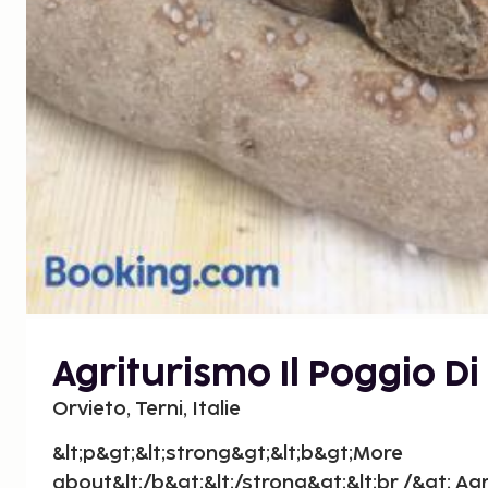
Agriturismo Il Poggio Di
Orvieto, Terni, Italie
&lt;p&gt;&lt;strong&gt;&lt;b&gt;More
about&lt;/b&gt;&lt;/strong&gt;&lt;br /&gt; Agr