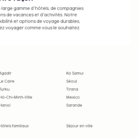
e large gamme d'hôtels, de compagnies
ons de vacances et d'activités. Notre
ibilité et options de voyage durables,
iez voyager comme vous le souhaitez.
Agadir
Ko Samui
Le Caire
Séoul
Turku
Tirana
Hô-Chi-Minh-Ville
Mexico
Hanoï
Sarande
Hôtels familiaux
Séjour en ville