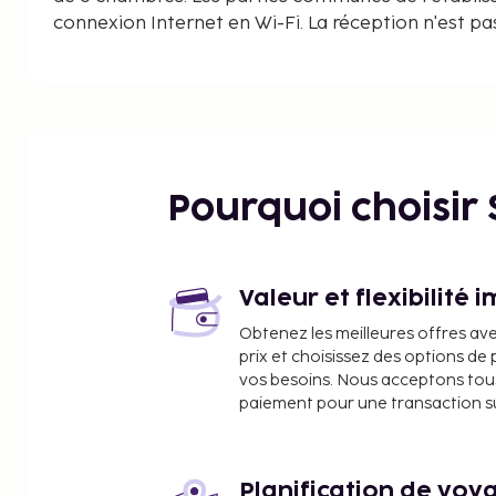
connexion Internet en Wi-Fi. La réception n'est pas
clients pourront profiter du parking. Un service de
l'aéroport est à la disposition des clients. Certain
par Mykonos Twins peuvent faire l'objet d'un sup
Pourquoi choisir
Valeur et flexibilité 
Obtenez les meilleures offres av
prix et choisissez des options d
vos besoins. Nous acceptons tou
paiement pour une transaction sûr
Planification de voya