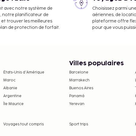
nt avec notre système de
Choisissez parmi un
a, notre planificateur de
aériennes, de locati
 et trouver les meilleures
plateforme offre flex
plan de protection de forfait.
pour que vous puiss
Villes populaires
États-Unis d'Amérique
Barcelone
Maroc
Marrakech
Albanie
Buenos Aires
Argentine
Panamá
Île Maurice
Yerevan
Voyages tout compris
Sport trips