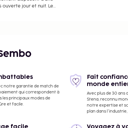
 ouverte jour et nuit. Les
 transfert depuis et vers
s des services proposés
plément.
 Sembo
imbattables
Fait confian
monde entie
ec notre garantie de match de
e paiement qui correspondent à
Avec plus de 30 ans 
s les principaux modes de
Stena, reconnu mon
e et facile.
notre expertise et s
plan dans l'industri
ge facile
Voyagez à vo