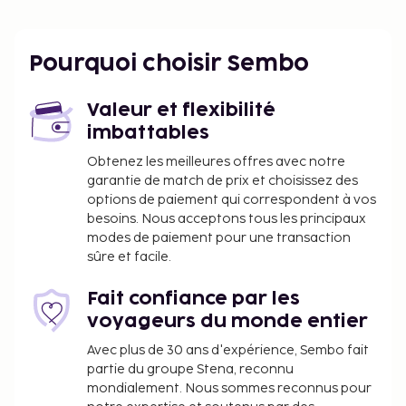
Un parking gratuit est disponible dans l'enceinte de
l'hébergement.
Vous devrez payer les frais suivants à
Pourquoi choisir Sembo
l’hébergement. Ces frais peuvent comprendre les
taxes applicables :
Valeur et flexibilité
Dépôt de garantie pour éventuels dommages :
imbattables
500.0 EUR par séjour
Obtenez les meilleures offres avec notre
Taxe prélevée par la ville : 4.40 EUR par
garantie de match de prix et choisissez des
personne et par nuit. Cette taxe ne s'applique
options de paiement qui correspondent à vos
pas aux enfants de moins de 18 ans.
besoins. Nous acceptons tous les principaux
modes de paiement pour une transaction
Frais d'électricité : 0.38 EUR par kWh et (par
sûre et facile.
séjour)
Nous avons indiqué tous les frais dont
Fait confiance par les
l'hébergement nous a fait part.
voyageurs du monde entier
Conformément aux réglementations
Avec plus de 30 ans d'expérience, Sembo fait
nationales, les transactions en espèces
partie du groupe Stena, reconnu
mondialement. Nous sommes reconnus pour
effectuées dans cet hébergement ne peuvent