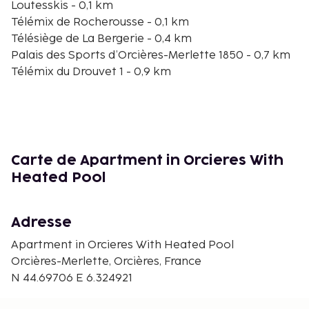
Loutesskis - 0,1 km
Télémix de Rocherousse - 0,1 km
Télésiège de La Bergerie - 0,4 km
Palais des Sports d’Orcières-Merlette 1850 - 0,7 km
Télémix du Drouvet 1 - 0,9 km
Tyrolienne Roll'air Câble - 0,9 km
Télésiège Le Montagnou - 1 km
Télémix du Drouvet 2 - 2,7 km
Télésiège Les Lauzières - 3,1 km
Karting sur Glace Orcières - 3,9 km
Carte de Apartment in Orcieres With
Télésiège des Lacs - 3,9 km
Heated Pool
Télésiège La Croze des Hommes - 4 km
Lac de la base de loisirs d’Orcières-Merlette - 4,6 km
Télésiège Le Gnourou - 4,6 km
Adresse
Les aéroports les plus proches de l'hébergement
Apartment in Orcieres With Heated Pool
sont :
Orcières-Merlette, Orcières, France
Grenoble (GNB-Grenoble-Isère) - 161,4 km
N 44.69706 E 6.324921
Aéroport de Nice Côte d'Azur (NCE) - 328,6 km