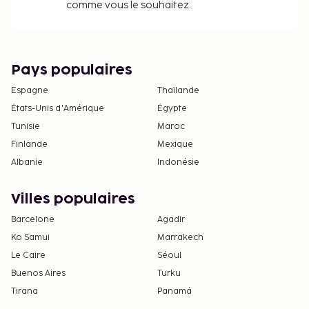
comme vous le souhaitez.
Pays populaires
Espagne
Thaïlande
États-Unis d'Amérique
Égypte
Tunisie
Maroc
Finlande
Mexique
Albanie
Indonésie
Villes populaires
Barcelone
Agadir
Ko Samui
Marrakech
Le Caire
Séoul
Buenos Aires
Turku
Tirana
Panamá