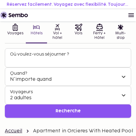
Réservez facilement. Voyagez avec flexibilité. Toujours au meilleur prix.
Voyages
Hôtels
Vol +
Vols
Ferry +
Multi-
hôtel
Hôtel
stop
Où voulez-vous séjourner ?
Quand?
N'importe quand
Voyageurs
2 adultes
Recherche
Accueil
Apartment in Orcieres With Heated Pool