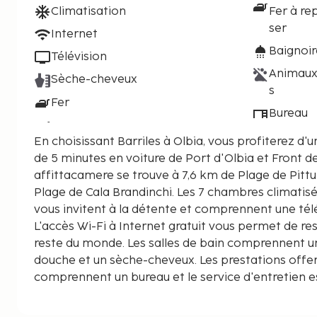
Climatisation
Fer à re
ser
Internet
Baignoi
Télévision
Animaux
Sèche-cheveux
s
Fer
Bureau
En choisissant Barriles à Olbia, vous profiterez d'
de 5 minutes en voiture de Port d'Olbia et Front de M
affittacamere se trouve à 7,6 km de Plage de Pittu
Plage de Cala Brandinchi. Les 7 chambres climati
vous invitent à la détente et comprennent une télé
L'accès Wi-Fi à Internet gratuit vous permet de re
reste du monde. Les salles de bain comprennent u
douche et un sèche-cheveux. Les prestations offe
comprennent un bureau et le service d'entretien est
D'autres services et équipements sont fournis s
fer / une planche à repasser. Les distances sont a