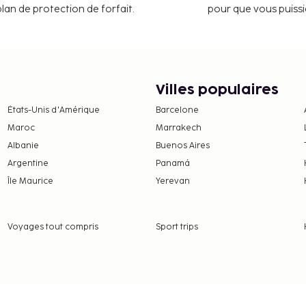
plan de protection de forfait.
pour que vous puiss
 petits plus comme une
nt. Ces frais peuvent
Villes populaires
nne et par nuit, pour un
 pas aux enfants de moins
États-Unis d'Amérique
Barcelone
Maroc
Marrakech
Albanie
Buenos Aires
nt nous a fait part.
Argentine
Panamá
 être présents à l'arrivée
Île Maurice
Yerevan
ec photo ou leur
, les transactions en
Voyages tout compris
Sport trips
 peuvent pas dépasser
 contacter l'hébergement
 de réservation.
reil mobile.