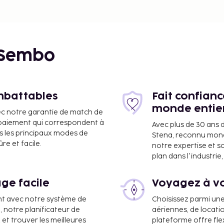
 Sembo
imbattables
Fait confian
monde entie
ec notre garantie de match de
e paiement qui correspondent à
Avec plus de 30 ans 
s les principaux modes de
Stena, reconnu mon
e et facile.
notre expertise et s
plan dans l'industri
ge facile
Voyagez à vo
nt avec notre système de
Choisissez parmi un
 d'Olbia Costa Smeralda
a, notre planificateur de
aériennes, de locati
 et trouver les meilleures
plateforme offre flex