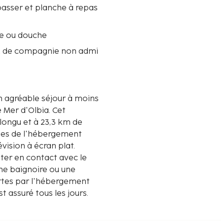
passer et planche à repas
re ou douche
 de compagnie non admi
un agréable séjour à moins
er d'Olbia. Cet
longu et à 23,3 km de
sées de l'hébergement
vision à écran plat.
ster en contact avec le
ne baignoire ou une
rtes par l'hébergement
 assuré tous les jours.
ur demande, notamment un
ffichées au dixième de