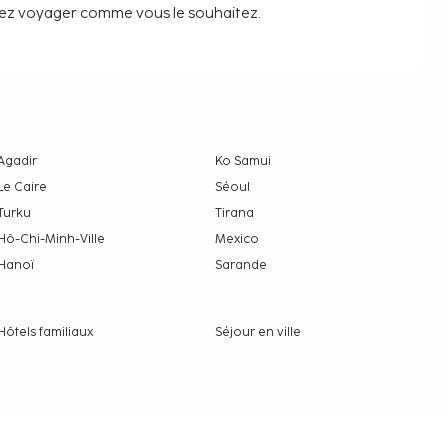
iez voyager comme vous le souhaitez.
Agadir
Ko Samui
Le Caire
Séoul
Turku
Tirana
Hô-Chi-Minh-Ville
Mexico
Hanoï
Sarande
Hôtels familiaux
Séjour en ville