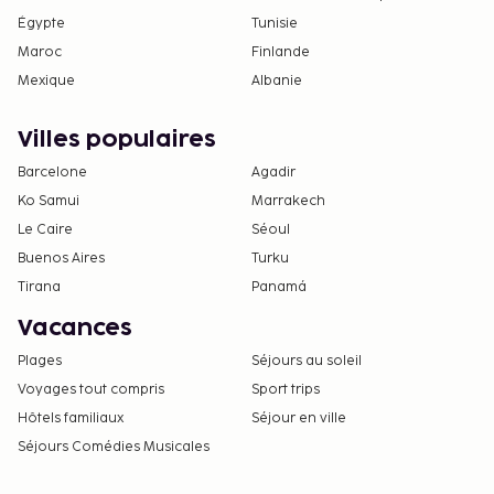
Égypte
Tunisie
Maroc
Finlande
Mexique
Albanie
Villes populaires
Barcelone
Agadir
Ko Samui
Marrakech
Le Caire
Séoul
Buenos Aires
Turku
Tirana
Panamá
Vacances
Plages
Séjours au soleil
Voyages tout compris
Sport trips
Hôtels familiaux
Séjour en ville
Séjours Comédies Musicales