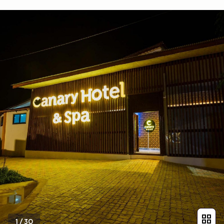
1
/
30