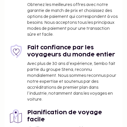
Obtenez les meilleures offres avec notre
comprend le dispositif de sécurité suivant : un
garantie de match de prix et choisissez des
extincteur Cet hébergement comporte des espaces
options de paiement qui correspondent à vos
extérieurs comme des balcons, des patios ou des
besoins. Nous acceptons tous les principaux
terrasses potentiellement non adaptés aux enfants.
modes de paiement pour une transaction
Si vous avez des questions, nous vous
sûre et facile.
recommandons de contacter l'hébergement avant
votre arrivée afin de savoir s'il peut vous accueillir
Fait confiance par les
dans une chambre adéquate. . Special instructions:
voyageurs du monde entier
Le personnel de la réception vous accueillera sur
Avec plus de 30 ans d'expérience, Sembo fait
place. Les informations fournies par l’hébergement
partie du groupe Stena, reconnu
peuvent être traduites à l’aide d’outils de traduction
mondialement. Nous sommes reconnus pour
automatique.. Minimum age: 18. Check in from: 14 h
notre expertise et soutenus par des
accréditations de premier plan dans
00. Check in to: à tout moment. . Check out: 11 h 30.
l'industrie, notamment dans les voyages en
voiture.
Planification de voyage
facile