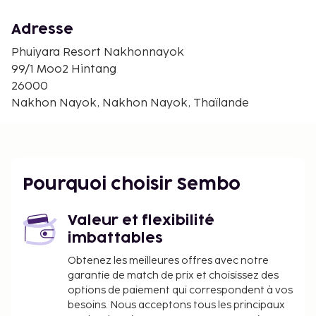
Cascade Wang Ta Krai - 7,6 km
Adresse
Temple bouddhiste Wat Tham Sarika - 8 km
Marché de nuit Thai Tiew Tawan - 10,4 km
Phuiyara Resort Nakhonnayok
Cascade Sarika - 10,6 km
99/1 Moo2 Hintang
Temple bouddhiste Wat Phrammani - 12,5 km
26000
Lac Huai Preu - 17,6 km
Nakhon Nayok, Nakhon Nayok, Thaïlande
Lac Khlong Bod - 18,1 km
Wat Maniwong - 24,8 km
Cascade Wang Mueang - 26,8 km
Cascade de Wang Born - 29 km
Pourquoi choisir Sembo
The Khao Cha-Ngok Golf & Country Club - 29,8 km
Les aéroports les plus proches de l'hébergement
Valeur et flexibilité
sont :
imbattables
Bangkok (DMK-Aéroport international de Don
Mueang) - 99,2 km
Obtenez les meilleures offres avec notre
Aéroport international de Suvarnabhumi (BKK) -
garantie de match de prix et choisissez des
options de paiement qui correspondent à vos
125,9 km
besoins. Nous acceptons tous les principaux
La réception n'est pas ouverte en continu. Un