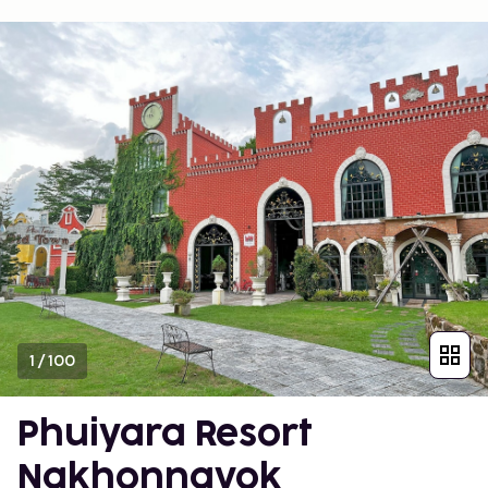
1
/
100
Phuiyara Resort
Nakhonnayok