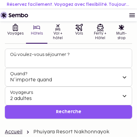
Réservez facilement. Voyagez avec flexibilité. Toujours au meilleur prix.
Voyages
Hôtels
Vol +
Vols
Ferry +
Multi-
hôtel
Hôtel
stop
Où voulez-vous séjourner ?
Quand?
N'importe quand
Voyageurs
2 adultes
Recherche
Accueil
Phuiyara Resort Nakhonnayok