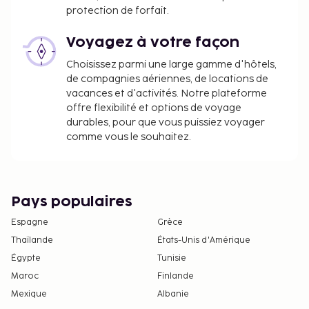
l'hébergement nous a fait part.
protection de forfait.
Lit d'appoint : 400.0 THB par jour
Voyagez à votre façon
La liste ci-dessus peut ne pas être exhaustive. Les
Choisissez parmi une large gamme d'hôtels,
frais et acomptes peuvent être mentionnés hors
de compagnies aériennes, de locations de
taxe et sont soumis à modification.
vacances et d'activités. Notre plateforme
offre flexibilité et options de voyage
durables, pour que vous puissiez voyager
comme vous le souhaitez.
Pays populaires
Espagne
Grèce
Thaïlande
États-Unis d'Amérique
Égypte
Tunisie
Maroc
Finlande
Mexique
Albanie