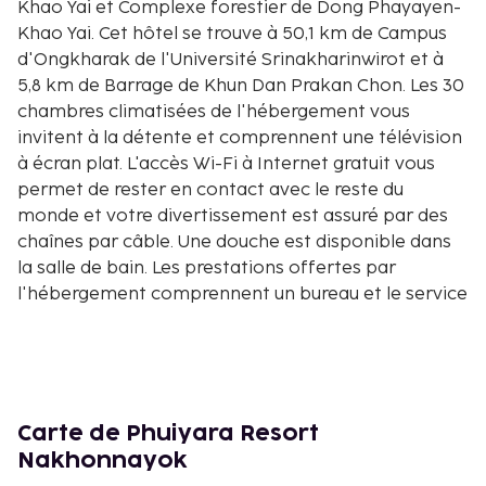
Khao Yai et Complexe forestier de Dong Phayayen-
Khao Yai. Cet hôtel se trouve à 50,1 km de Campus
d'Ongkharak de l'Université Srinakharinwirot et à
5,8 km de Barrage de Khun Dan Prakan Chon. Les 30
chambres climatisées de l'hébergement vous
invitent à la détente et comprennent une télévision
à écran plat. L'accès Wi-Fi à Internet gratuit vous
permet de rester en contact avec le reste du
monde et votre divertissement est assuré par des
chaînes par câble. Une douche est disponible dans
la salle de bain. Les prestations offertes par
l'hébergement comprennent un bureau et le service
d'entretien est assuré tous les jours. Les distances
sont affichées au dixième de kilomètre près
Parc national de Khao Yai - 0,1 km
Complexe forestier de Dong Phayayen-Khao Yai -
0,1 km
Carte de Phuiyara Resort
Barrage de Khun Dan Prakan Chon - 3,7 km
Nakhonnayok
Cascade de Nang Rong - 6,3 km