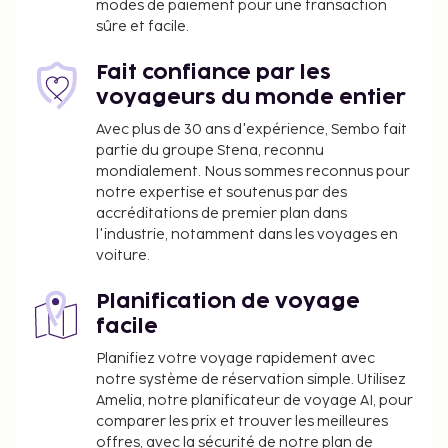
modes de paiement pour une transaction
parking gratuit est disponible dans l'enceinte de
sûre et facile.
l'hébergement. La détente avant tout ! Profitez des
nombreuses options de loisirs disponibles dans
Fait confiance par les
l'hébergement, notamment une piscine extérieure,
voyageurs du monde entier
ou admirez la vue qui vous est offerte depuis un
Avec plus de 30 ans d'expérience, Sembo fait
jardin. Vous pourrez reprendre des forces à
partie du groupe Stena, reconnu
restaurant ou dans un des un café de cet hôtel. Un
mondialement. Nous sommes reconnus pour
petit déjeuner buffet est servi tous les jours de
notre expertise et soutenus par des
accréditations de premier plan dans
07 h 00 à 10 h 00 moyennant un supplément.
l'industrie, notamment dans les voyages en
Vous devrez payer les frais suivants à
voiture.
l’hébergement. Ces frais peuvent comprendre les
taxes applicables :
Planification de voyage
facile
Dépôt de garantie : 500 THB par hébergement,
par nuit
Planifiez votre voyage rapidement avec
La caution payable par virement bancaire est
notre système de réservation simple. Utilisez
due dans les 24 heures suivant la réservation.
Amelia, notre planificateur de voyage AI, pour
comparer les prix et trouver les meilleures
Nous avons indiqué tous les frais dont
offres, avec la sécurité de notre plan de