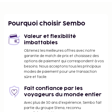
piscine extérieure par exemple) et des nombreux
équipements et services qui caractérisent
l'hébergement, notamment l'accès Wi-Fi à Internet
gratuit et un service d'assistance pour les visites
Pourquoi choisir Sembo
touristiques ou l'achat de billets. Vous pourrez
reprendre des forces à restaurant ou dans un des un
café de cette pousada. Pour que vous puissiez faire
Valeur et flexibilité
connaissance avec les autres convives,
imbattables
l'hébergement vous invite à participer à une
Obtenez les meilleures offres avec notre
réception gratuite organisée tous les jours.
garantie de match de prix et choisissez des
L'hébergement vous invite à rejoindre son bar/salon
options de paiement qui correspondent à vos
pour une petite pause bien méritée. Un petit
besoins. Nous acceptons tous les principaux
modes de paiement pour une transaction
déjeuner continental gratuit est servi tous les jours
sûre et facile.
de 07 h 30 à 09 h 30. Cet hébergement est fermé du
22 octobre 2025 au 31 décembre 2026 (les dates ne
Fait confiance par les
sont pas définitives). Les infrastructures suivantes
voyageurs du monde entier
seront indisponible du 22 octobre 2025 au 31
décembre 2026 (ces dates sont sujettes à
Avec plus de 30 ans d'expérience, Sembo fait
modification) :
partie du groupe Stena, reconnu