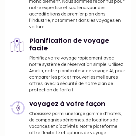
mondialement. Nous sommes reconnus pour
Un des bars/salons
notre expertise et soutenus par des
Un des restaurants
accréditations de premier plan dans
Une des piscines
l'industrie, notamment dans les voyages en
Plage
voiture.
Petit déjeuner
Service de ménage quotidien
Planification de voyage
Buanderie
facile
Vous devrez payer les frais suivants à
Planifiez votre voyage rapidement avec
notre système de réservation simple. Utilisez
l’hébergement. Ces frais peuvent comprendre les
Amelia, notre planificateur de voyage AI, pour
taxes applicables :
comparer les prix et trouver les meilleures
Un dépôt de garantie de 150.00 BRL sera
offres, avec la sécurité de notre plan de
collecté avant l’enregistrement.
protection de forfait.
La caution payable par virement bancaire est
Voyagez à votre façon
due dans les 24 heures suivant la réservation.
Choisissez parmi une large gamme d'hôtels,
Nous avons indiqué tous les frais dont
de compagnies aériennes, de locations de
l'hébergement nous a fait part.
vacances et d'activités. Notre plateforme
offre flexibilité et options de voyage
Les parents ou le tuteur légal voyageant avec un