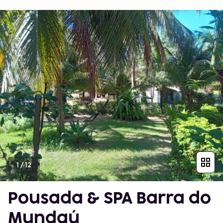
1
/
12
Pousada & SPA Barra do
Mundaú