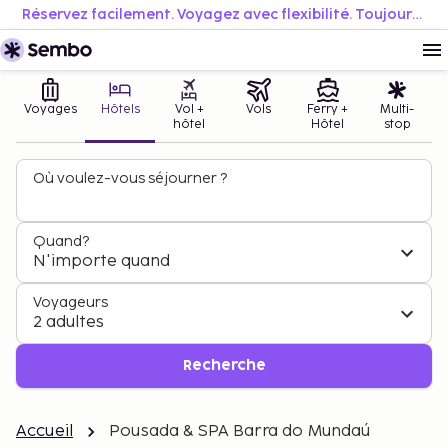
Réservez facilement. Voyagez avec flexibilité. Toujours au meilleur prix.
Voyages
Hôtels
Vol +
Vols
Ferry +
Multi-
hôtel
Hôtel
stop
Où voulez-vous séjourner ?
Quand?
N'importe quand
Voyageurs
2 adultes
Recherche
Accueil
Pousada & SPA Barra do Mundaú