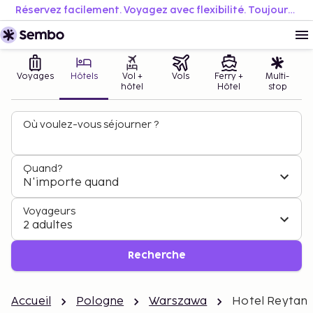
Réservez facilement. Voyagez avec flexibilité. Toujours au meilleur prix.
Voyages
Hôtels
Vol +
Vols
Ferry +
Multi-
hôtel
Hôtel
stop
Où voulez-vous séjourner ?
Quand?
N'importe quand
Voyageurs
2 adultes
Recherche
Accueil
Pologne
Warszawa
Hotel Reytan