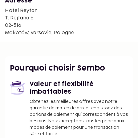
Adresse
Parc Lazienki - 1 km
Statue de Chopin - 1,2 km
Hotel Reytan
Chancellerie du Premier Ministre de Pologne - 1,2 km
T. Rejtana 6
Université de Technologie de Varsovie - 1,4 km
02-516
Plac Zbawiciela - 1,5 km
Mokotów, Varsovie, Pologne
Parc Ujazdow - 1,6 km
Palais sur l'île - 1,7 km
Bibliothèque Nationale de Pologne - 1,8 km
Théâtre Polonia - 2 km
Pourquoi choisir Sembo
Centre commercial Hala Koszyki - 2,1 km
Ambassade des États-Unis - 2,1 km
Ambassade du Monténégro - 2,2 km
Valeur et flexibilité
imbattables
Les aéroports les plus proches de l'hébergement
sont :
Obtenez les meilleures offres avec notre
garantie de match de prix et choisissez des
Aéroport de Varsovie Frederic Chopin (WAW) - 7,3
options de paiement qui correspondent à vos
km
besoins. Nous acceptons tous les principaux
Aéroport de Varsovie-Modlin Mazovie (WMI) - 43,1
modes de paiement pour une transaction
km
sûre et facile.