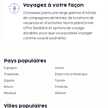
Vous devrez payer les frais suivants à
Voyagez à votre façon
l’hébergement. Ces frais peuvent comprendre les
Choisissez parmi une large gamme d'hôtels,
taxes applicables :
de compagnies aériennes, de locations de
Dépôt de garantie : 300 PLN par séjour
vacances et d'activités. Notre plateforme
offre flexibilité et options de voyage
Nous avons indiqué tous les frais dont
durables, pour que vous puissiez voyager
l'hébergement nous a fait part.
comme vous le souhaitez.
Le petit déjeuner buffet coûte environ 65 PLN
par adulte et environ 65 PLN par enfant.
Frais pour le parking non couvert en libre-
Pays populaires
service : 69 PLN par jour
Animaux de compagnie : 60 PLN par animal et
Espagne
Grèce
par jour
Thaïlande
États-Unis d'Amérique
Les animaux d'assistance ne sont soumis à
Égypte
Tunisie
aucuns frais.
Maroc
Finlande
Mexique
Albanie
La liste ci-dessus peut ne pas être exhaustive. Les
frais et acomptes peuvent être mentionnés hors
Villes populaires
taxe et sont soumis à modification.