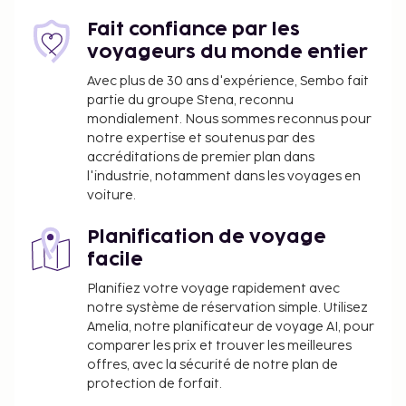
Aéroport principal le plus pratique pour se rendre à
Hotel Reytan : Aéroport de Varsovie Frederic
Fait confiance par les
Chopin (WAW).
voyageurs du monde entier
Les équipements et services proposés incluent un
Avec plus de 30 ans d'expérience, Sembo fait
partie du groupe Stena, reconnu
poste informatique, une réception ouverte 24 h/24
mondialement. Nous sommes reconnus pour
et un personnel polyglotte. Les espaces
notre expertise et soutenus par des
événements de cet hôtel comprennent un centre
accréditations de premier plan dans
de conférence et des salles de réunion. Un parking
l'industrie, notamment dans les voyages en
payant sans service de voiturier est disponible dans
voiture.
l'enceinte de l'hébergement. Profitez des nombreux
équipements et services qui caractérisent
Planification de voyage
l'hébergement, notamment l'accès Wi-Fi à Internet
facile
gratuit, une télévision dans l'espace commun et un
Planifiez votre voyage rapidement avec
service d'assistance pour les visites touristiques ou
notre système de réservation simple. Utilisez
l'achat de billets. Hotel Reytan abrite un délicieux
Amelia, notre planificateur de voyage AI, pour
restaurant, Reytan. Un petit déjeuner buffet est
comparer les prix et trouver les meilleures
servi tous les jours de 06 h 30 à 10 h 00 moyennant
offres, avec la sécurité de notre plan de
un supplément.
protection de forfait.