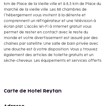
km de Place de la Vieille ville et à 8,3 km de Place du
marché de la vieille ville. Les 88 chambres de
l'hébergement vous invitent à la détente et
comprennent un réfrigérateur et une télévision à
écran plat. L'accès Wi-Fi à Internet gratuit vous
permet de rester en contact avec le reste du
monde et votre divertissement est assuré par des
chaînes par satellite. Une salle de bain privée avec
une douche est à votre disposition. Vous y trouvez
également des articles de toilette gratuits et un
sèche-cheveux. Les équipements et services offerts
par l'hébergement comprennent un téléphone,
mais aussi un bureau et une cafetière ou une
bouilloire. Les distances sont affichées au dixième
de kilomètre près
Parc Pole Mokotowskie - 0,9 km
Carte de Hotel Reytan
Ambassade d'Ukraine - 0,9 km
Palais du Belvédère - 0,9 km