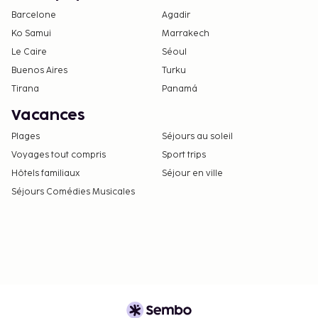
Barcelone
Agadir
L'hébergement est gratuit pour les enfants âgés
de 3 ans ou moins qui occupent la même
Ko Samui
Marrakech
chambre que leurs parents ou tuteurs et qui
Le Caire
Séoul
utilisent la literie déjà en place.
Buenos Aires
Turku
Seules les personnes enregistrées peuvent
Tirana
Panamá
accéder aux chambres.
Vacances
Parking avec hauteur limite.
Plages
Séjours au soleil
Voyages tout compris
Sport trips
Hôtels familiaux
Séjour en ville
Séjours Comédies Musicales