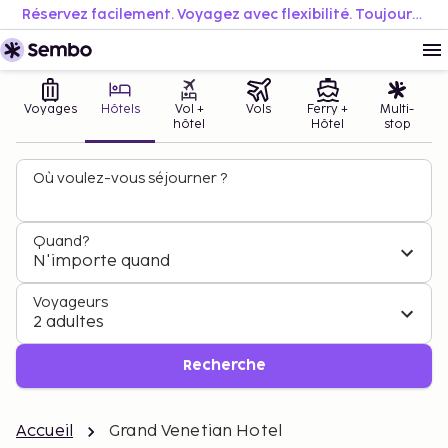
Réservez facilement. Voyagez avec flexibilité. Toujours au meilleur prix.
Voyages
Hôtels
Vol +
Vols
Ferry +
Multi-
hôtel
Hôtel
stop
Où voulez-vous séjourner ?
Quand?
N'importe quand
Voyageurs
2 adultes
Recherche
Accueil
Grand Venetian Hotel