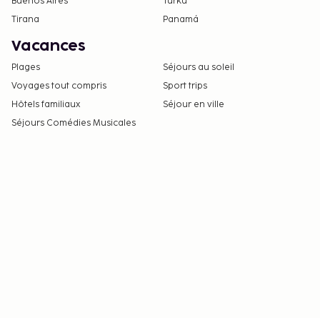
Buenos Aires
Turku
Tirana
Panamá
Vacances
Plages
Séjours au soleil
Voyages tout compris
Sport trips
Hôtels familiaux
Séjour en ville
Séjours Comédies Musicales