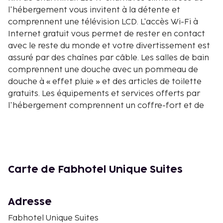
l'hébergement vous invitent à la détente et
comprennent une télévision LCD. L'accès Wi-Fi à
Internet gratuit vous permet de rester en contact
avec le reste du monde et votre divertissement est
assuré par des chaînes par câble. Les salles de bain
comprennent une douche avec un pommeau de
douche à « effet pluie » et des articles de toilette
gratuits. Les équipements et services offerts par
l'hébergement comprennent un coffre-fort et de
l'eau minérale (offerte). Le service d'entretien est
assuré tous les jours. Les distances sont affichées au
dixième de kilomètre près
Hyderabad Botanical Gardens - 2,1 km
Waverock Technology Park - 2,9 km
Carte de Fabhotel Unique Suites
Lac Durgam Cheruvu - 4,2 km
Technopôle Mindspace IT Park - 4,5 km
Adresse
Parc technologique Ascendas IT Park - 4,5 km
Microsoft India - 4,7 km
Fabhotel Unique Suites