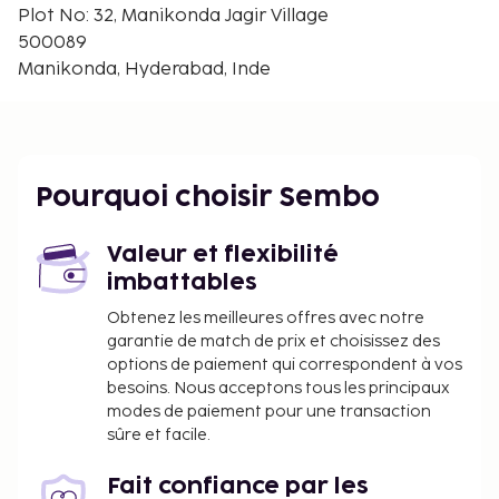
Parc technologique Mindspace Madhapur - 4,9 km
Plot No: 32, Manikonda Jagir Village
Centre commercial Inorbit Mall - 4,9 km
500089
U.S. Consulate General - 4,8 km
Manikonda, Hyderabad, Inde
Tombes des souverains Qutb Shahi - 5,5 km
High Field's Maze - 5,5 km
Hyderabad Golf Club - 6 km
DLF Cyber City - 6,2 km
Pourquoi choisir Sembo
Hyderabad Dog Park - 6,2 km
Jardin botanique Kotla Vijayabhaskara Reddy - 6,4
km
Valeur et flexibilité
imbattables
Aéroport principal le plus pratique pour rejoindre
Fabhotel Unique Suites : Aéroport international
Obtenez les meilleures offres avec notre
garantie de match de prix et choisissez des
Rajiv Gandhi (HYD) - 29,7 km
options de paiement qui correspondent à vos
Les équipements et services proposés incluent une
besoins. Nous acceptons tous les principaux
réception ouverte 24 h/24 et un coffre-fort à la
modes de paiement pour une transaction
réception. Cet hôtel de 3 étages se compose de 1
sûre et facile.
bâtiment et offre des espaces fumeurs prévus. Pour
que vous puissiez faire connaissance avec les autres
Fait confiance par les