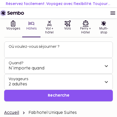
Réservez facilement. Voyagez avec flexibilité. Toujours au meilleur prix.
Voyages
Hôtels
Vol +
Vols
Ferry +
Multi-
hôtel
Hôtel
stop
Où voulez-vous séjourner ?
Quand?
N'importe quand
Voyageurs
2 adultes
Recherche
Accueil
Fabhotel Unique Suites