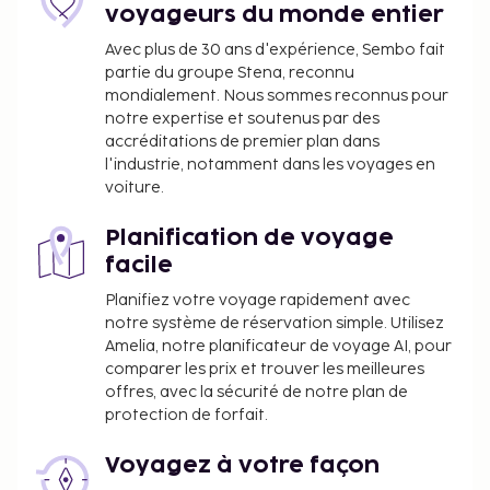
convives, l'hébergement vous invite à participer à
voyageurs du monde entier
une réception gratuite organisée tous les jours. Un
Avec plus de 30 ans d'expérience, Sembo fait
petit déjeuner continental est servi tous les jours de
partie du groupe Stena, reconnu
08 h 00 à 10 h 00 moyennant un supplément.
mondialement. Nous sommes reconnus pour
Le petit déjeuner continental coûte environ
notre expertise et soutenus par des
accréditations de premier plan dans
300 INR par adulte et environ 100 INR par
l'industrie, notamment dans les voyages en
enfant.
voiture.
La liste ci-dessus peut ne pas être exhaustive. Les
Planification de voyage
frais et acomptes peuvent être mentionnés hors
facile
taxe et sont soumis à modification.
Planifiez votre voyage rapidement avec
Les animaux de compagnie, y compris les
notre système de réservation simple. Utilisez
animaux d'assistance, ne sont pas acceptés
Amelia, notre planificateur de voyage AI, pour
dans cet hébergement.
comparer les prix et trouver les meilleures
offres, avec la sécurité de notre plan de
protection de forfait.
Voyagez à votre façon