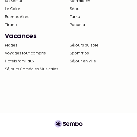
Ko Samui
Marrakech
Le Caire
Séoul
Buenos Aires
Turku
Tirana
Panamá
Vacances
Plages
Séjours au soleil
Voyages tout compris
Sport trips
Hôtels familiaux
Séjour en ville
Séjours Comédies Musicales