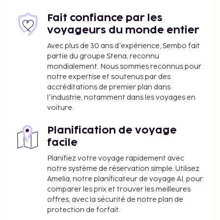
taxe et sont soumis à modification.
Fait confiance par les
Tous les clients, y compris les enfants, doivent
voyageurs du monde entier
être présents à l'arrivée et présenter une pièce
d'identité officielle avec photo ou leur
Avec plus de 30 ans d'expérience, Sembo fait
partie du groupe Stena, reconnu
passeport.
mondialement. Nous sommes reconnus pour
Conformément aux réglementations
notre expertise et soutenus par des
nationales, les transactions en espèces
accréditations de premier plan dans
effectuées dans cet hébergement ne peuvent
l'industrie, notamment dans les voyages en
pas dépasser 5000 EUR. Pour plus
voiture.
d'informations, veuillez contacter
l'hébergement aux coordonnées figurant dans
Planification de voyage
la confirmation de réservation.
facile
Les enfants de 11 ans et moins ne sont pas
Planifiez votre voyage rapidement avec
admis dans cet hébergement.
notre système de réservation simple. Utilisez
Amelia, notre planificateur de voyage AI, pour
comparer les prix et trouver les meilleures
offres, avec la sécurité de notre plan de
protection de forfait.