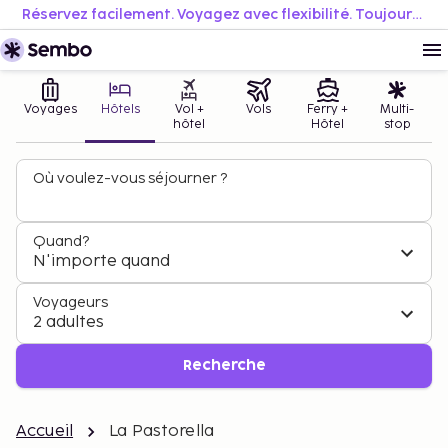
Réservez facilement. Voyagez avec flexibilité. Toujours au meilleur prix.
Voyages
Hôtels
Vol +
Vols
Ferry +
Multi-
hôtel
Hôtel
stop
Où voulez-vous séjourner ?
Quand?
N'importe quand
Voyageurs
2 adultes
Recherche
Accueil
La Pastorella