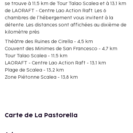
se trouve à 11,5 km de Tour Talao Scalea et à 13,1 km
de LAORAFT - Centre Lao Action Raft. Les 6
chambres de l'hébergement vous invitent à la
détente. Les distances sont affichées au dixième de
kilomètre près
Théâtre des Ruines de Cirella - 4,5 km
Couvent des Minimes de San Francesco - 4,7 km
Tour Talao Scalea - 11,5 km
LAORAFT - Centre Lao Action Raft - 13,1 km
Plage de Scalea - 13,2 km
Zone Piétonne Scalea - 13,8 km
Port de plaisance de Belvedere - 15,3 km
Église du Saint Crucifix - 17,1 km
Château Castello Aragonese di Belvedere Marittimo
- 17,5 km
Musée Arti Gusto Buonvicino - 18,2 km
Carte de La Pastorella
Réserve Naturelle de la Vallée de la Rivière
Argentino - 18,3 km