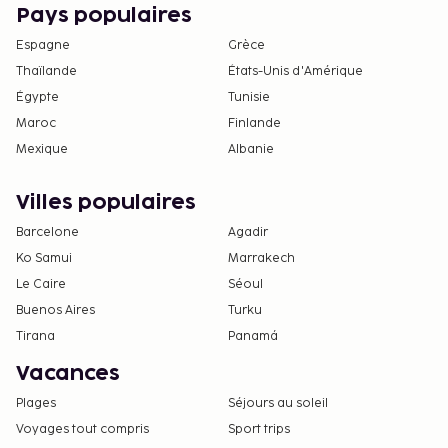
Pays populaires
Espagne
Grèce
Thaïlande
États-Unis d'Amérique
Égypte
Tunisie
Maroc
Finlande
Mexique
Albanie
Villes populaires
Barcelone
Agadir
Ko Samui
Marrakech
Le Caire
Séoul
Buenos Aires
Turku
Tirana
Panamá
Vacances
Plages
Séjours au soleil
Voyages tout compris
Sport trips