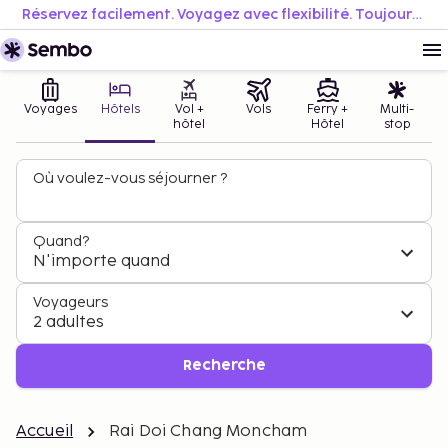
Réservez facilement. Voyagez avec flexibilité. Toujours au meilleur prix.
Voyages
Hôtels
Vol +
Vols
Ferry +
Multi-
hôtel
Hôtel
stop
Où voulez-vous séjourner ?
Quand?
N'importe quand
Voyageurs
2 adultes
Recherche
Accueil
Rai Doi Chang Moncham