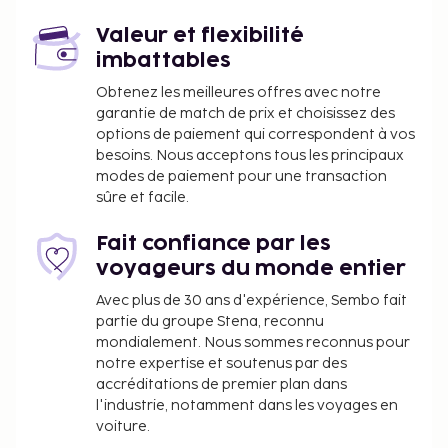
Canal de Mae Kha - 25,1 km
Rivière Mae Ping - 26,9 km
Valeur et flexibilité
imbattables
Aéroport principal le plus pratique pour rejoindre
Rai Doi Chang Moncham : Aéroport international de
Obtenez les meilleures offres avec notre
garantie de match de prix et choisissez des
Chiang Mai (CNX) - 52,2 km
options de paiement qui correspondent à vos
La réception n'est pas ouverte en continu. Un
besoins. Nous acceptons tous les principaux
parking gratuit est disponible dans l'enceinte de
modes de paiement pour une transaction
l'hébergement. Cet hôtel existe depuis 2023.
sûre et facile.
Les animaux de compagnie, y compris les
animaux d'assistance, ne sont pas acceptés
Fait confiance par les
dans cet hébergement.
voyageurs du monde entier
Avec plus de 30 ans d'expérience, Sembo fait
partie du groupe Stena, reconnu
mondialement. Nous sommes reconnus pour
notre expertise et soutenus par des
accréditations de premier plan dans
l'industrie, notamment dans les voyages en
voiture.